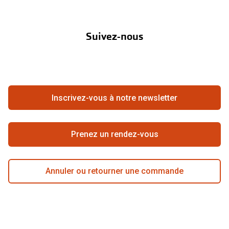
Nos marques
À propos de Pearle
Abonnement lentilles
Nos actions
Suivez-nous
Contact
Boutique en ligne
FAQ
Annuler ou retourner une commande
Travailler chez Pearle
Se rétracter du contrat ici
Inscrivez-vous à notre newsletter
Meilleure chaîne
Prenez un rendez-vous
Annuler ou retourner une commande