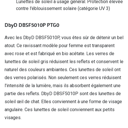
Lunettes de soleil à usage général. Protection élevée
Verres de lunettes
contre l'éblouissement solaire (catégorie UV 3)
Essayer vos lunettes en ligne
DbyD DBSF5010P PTG0
Verres photochromiques
Avec les DbyD DBSF5010P, vous êtes sûr de détenir un bel
Lunettes de nuit
atout. Ce ravissant modèle pour femme est transparent
avec rose et est fabriqué en bio acétate. Les verres de
Tout sur les lunettes
lunettes de soleil gris réduisent les reflets et conservent le
naturel des couleurs ambiantes. Ces lunettes de soleil ont
des verres polarisés. Non seulement ces verres réduisent
l'intensité de la lumière, mais ils absorbent également une
partie des reflets. DbyD DBSF5010P sont des lunettes de
soleil œil de chat. Elles conviennent à une forme de visage
angulaire. Ces lunettes de soleil conviennent aux petits
visages.