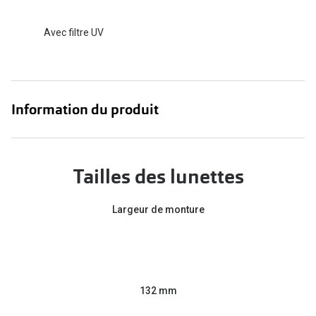
Verres de lunettes
Avec filtre UV
Essayer vos lunettes en ligne
Verres photochromiques
Lunettes de nuit
Information du produit
Tout sur les lunettes
Tailles des lunettes
Largeur de monture
132 mm