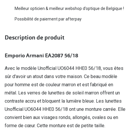
Biofinity
Ray-Ban
Meilleur opticien & meilleur webshop d’optique de Belgique !
Dailies
Gucci
Possibilité de paiement par afterpay
Proclear
Seen
Description de produit
Toutes les
Vogue Eyewear
Aide et c
Michael Kors
Emporio Armani EA2087 56/18
Quelles le
Ralph Lauren
Avec le modèle Unofficial UO6044 HHE0 56/18, vous êtes
Contrôle d
sûr d'avoir un atout dans votre maison. Ce beau modèle
Burberry
pour homme est de couleur marron et est fabriqué en
Contact le
Oakley
métal. Les verres de lunettes de soleil marron offrent un
Premieres 
Toutes les marques de lunettes
contraste accru et bloquent la lumière bleue. Les lunettes
Unofficial UO6044 HHE0 56/18 ont une monture carrée. Elle
Lentilles 
Aide et conseils en ligne
convient bien aux visages ronds, allongés, ovales ou en
Tout savoi
forme de cœur. Cette monture est de petite taille.
Acheter des lunettes en ligne en 4 étapes