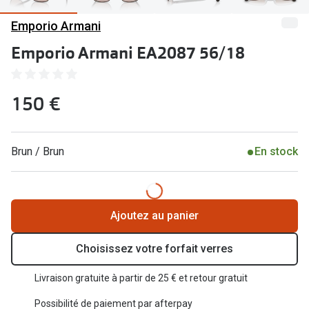
Abonnement lunettes
Emporio Armani
Commander
Pearle Lunettes Sans Soucis
Emporio Armani EA2087 56/18
Actions
Pearle Lunettes Sans Soucis Kids+
Abonnement
Actions
150 €
Achat pour
20% de réduction sur les lunettes ou solaires
Voir toute
de vue complètes
Brun / Brun
En stock
3 pour 1 : acheter, obtenir et offrir des lunettes
Marques
Voir toutes les actions
iWear
Ajoutez au panier
Acuvue
Nouveau
Choisissez votre forfait verres
Air Optix
Nouvelles collections
Livraison gratuite à partir de 25 € et retour gratuit
Bausch &
Marques
Possibilité de paiement par afterpay