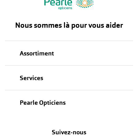
Nous sommes là pour vous aider
Assortiment
Lunettes
Services
Lunettes de soleil
Test de vue
Lentilles
Pearle Opticiens
Garanties
Nos marques
À propos de Pearle
Abonnement lentilles
Nos actions
Suivez-nous
Contact
Boutique en ligne