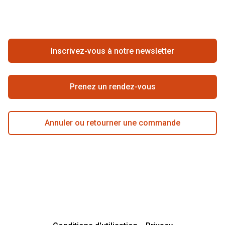
FAQ
Annuler ou retourner une commande
Travailler chez Pearle
Se rétracter du contrat ici
Inscrivez-vous à notre newsletter
Meilleure chaîne
Prenez un rendez-vous
Annuler ou retourner une commande