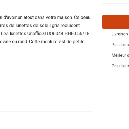
Toutes les marques de solaires
La règle 20-20-2
 d'avoir un atout dans votre maison. Ce beau
Blog
res de lunettes de soleil gris réduisent
s. Les lunettes Unofficial UO6044 HHE0 56/18
s de lentilles
Livraison 
 ovale ou rond. Cette monture est de petite
Possibili
Meilleur 
Possibili