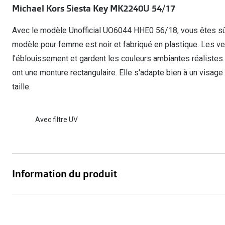
Michael Kors Siesta Key MK2240U 54/17
Lunettes de voiture
Fatigue oculaire
Manuels
Biofinity
3 pour 1 : acheter, obtenir et offrir
Commander à nouveau des lentilles
Surlunettes de soleil
Yeux rouges
Glasses for Congo
Dailies
Avec le modèle Unofficial UO6044 HHE0 56/18, vous êtes sûr
Conditions d'action
Tous les sujets
Proclear
modèle pour femme est noir et fabriqué en plastique. Les ver
Pearle Lunettes Sans Soucis
l'éblouissement et gardent les couleurs ambiantes réaliste
Toutes les marque
Pearle Lunettes Sans Soucis Kids+
ont une monture rectangulaire. Elle s'adapte bien à un visage
taille.
Avec filtre UV
Information du produit