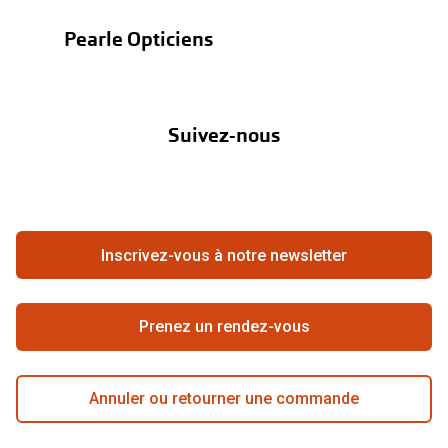
Test de vue
Lentilles
Verres de lunettes
Pearle Opticiens
Garanties
Nos marques
Essayer vos lunettes en ligne
À propos de Pearle
Abonnement lentilles
Verres photochromiques
Nos actions
Suivez-nous
Contact
Boutique en ligne
Lunettes de nuit
FAQ
Tout sur les lunettes
Annuler ou retourner une commande
Travailler chez Pearle
Se rétracter du contrat ici
Inscrivez-vous à notre newsletter
Meilleure chaîne
Prenez un rendez-vous
Annuler ou retourner une commande