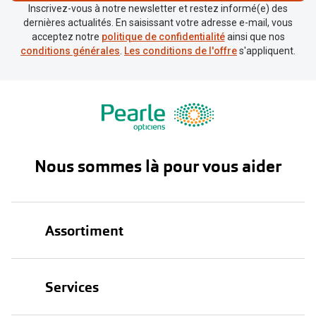
Biofinity
Inscrivez-vous à notre newsletter et restez informé(e) des
Ray-Ban
dernières actualités. En saisissant votre adresse e-mail, vous
Dailies
acceptez notre
politique de confidentialité
ainsi que nos
Gucci
conditions générales
.
Les conditions de l'offre
s'appliquent.
Proclear
Seen
Toutes les
Vogue Eyewear
Aide et c
Michael Kors
Quelles le
Ralph Lauren
Nous sommes là pour vous aider
Contrôle d
Burberry
Contact le
Oakley
Assortiment
Premieres 
Toutes les marques de lunettes
Lentilles 
Lunettes
Aide et conseils en ligne
Services
Tout savoi
Lunettes de soleil
Acheter des lunettes en ligne en 4 étapes