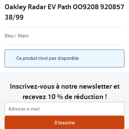
Abonnement lunettes
Oakley Radar EV Path OO9208 920857
Commander
Pearle Lunettes Sans Soucis
38/99
Actions
Pearle Lunettes Sans Soucis Kids+
Abonnement
Bleu / Blanc
Actions
Achat pour
20% de réduction sur les lunettes ou solaires
Voir toute
Ce produit n'est pas disponible
de vue complètes
3 pour 1 : acheter, obtenir et offrir des lunettes
Marques
Voir toutes les actions
iWear
Inscrivez-vous à notre newsletter et
recevez 10 % de réduction !
Acuvue
Nouveau
Air Optix
Nouvelles collections
Bausch &
S'inscrire
Marques