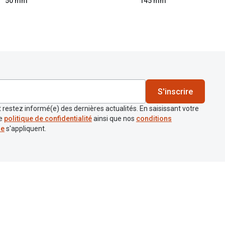
50 mm
145 mm
S'inscrire
 restez informé(e) des dernières actualités. En saisissant votre
re
politique de confidentialité
ainsi que nos
conditions
re
s'appliquent.