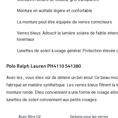
Lunettes de voiture
Fatigue oculaire
Manuels
Biofinity
3 pour 1 : acheter, obtenir et offrir
Monture en acétate légère et confortable
Commander à nouveau des lentilles
Surlunettes de soleil
Yeux rouges
Glasses for Congo
Dailies
La monture peut être équipée de verres correcteurs
Conditions d'action
Tous les sujets
Proclear
Pearle Lunettes Sans Soucis
Toutes les marque
Pearle Lunettes Sans Soucis Kids+
Verres bleus. Adoucit la lumière solaire de faible inten
hivernaux
Lunettes de soleil à usage général. Protection élevée 
Polo Ralph Lauren PH4110 541380
Avec les , vous êtes sûr de détenir un bel atout. Ce beau m
fabriqué en matière synthétique. Les verres bleus filtrent la 
monture ronde. Elles conviennent à une forme de visage allong
lunettes de soleil conviennent aux petits visages.
Avec filtre UV
Options pour les verres