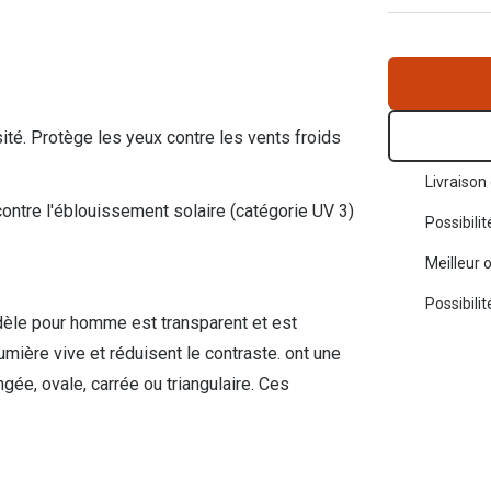
Toutes les marques de solaires
La règle 20-20-2
Blog
s de lentilles
sité. Protège les yeux contre les vents froids
Livraison 
contre l'éblouissement solaire (catégorie UV 3)
Possibili
Meilleur 
Possibili
odèle pour homme est transparent et est
lumière vive et réduisent le contraste. ont une
ée, ovale, carrée ou triangulaire. Ces