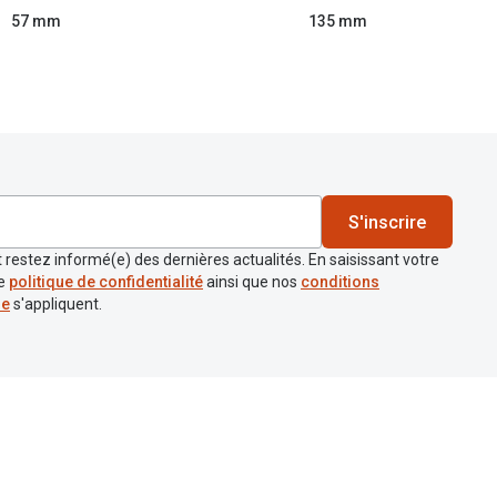
57 mm
135 mm
S'inscrire
 restez informé(e) des dernières actualités. En saisissant votre
re
politique de confidentialité
ainsi que nos
conditions
re
s'appliquent.