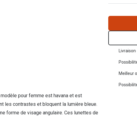
Toutes les marques de solaires
La règle 20-20-2
Blog
s de lentilles
Livraison 
Possibili
Meilleur 
Possibili
nt modèle pour femme est havana et est
t les contrastes et bloquent la lumière bleue.
 une forme de visage angulaire. Ces lunettes de