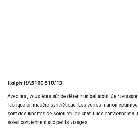
Lunettes de voiture
Fatigue oculaire
Manuels
Biofinity
3 pour 1 : acheter, obtenir et offrir
Commander à nouveau des lentilles
Surlunettes de soleil
Yeux rouges
Glasses for Congo
Dailies
Conditions d'action
Tous les sujets
Proclear
Pearle Lunettes Sans Soucis
Toutes les marque
Pearle Lunettes Sans Soucis Kids+
Ralph RA5160 510/13
Avec les , vous êtes sûr de détenir un bel atout. Ce ravissa
fabriqué en matière synthétique. Les verres marron optimisen
sont des lunettes de soleil œil de chat. Elles conviennent à
soleil conviennent aux petits visages.