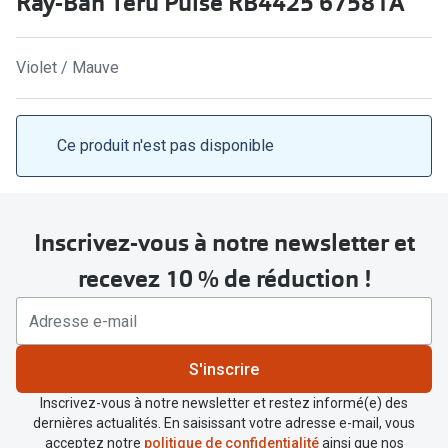
Ray-Ban Teru Pulse RB4425 67581A
Abonnement lunettes
Commander
Pearle Lunettes Sans Soucis
Violet / Mauve
Actions
Pearle Lunettes Sans Soucis Kids+
Abonnement
Actions
Ce produit n'est pas disponible
Achat pour
20% de réduction sur les lunettes ou solaires
Voir toute
de vue complètes
Inscrivez-vous à notre newsletter et
3 pour 1 : acheter, obtenir et offrir des lunettes
Marques
recevez 10 % de réduction !
Voir toutes les actions
iWear
Acuvue
Nouveau
S'inscrire
Air Optix
Nouvelles collections
Inscrivez-vous à notre newsletter et restez informé(e) des
Bausch &
dernières actualités. En saisissant votre adresse e-mail, vous
Marques
acceptez notre
politique de confidentialité
ainsi que nos