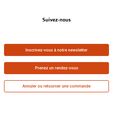
Nos marques
Verres de lunettes
À propos de Pearle
Abonnement lentilles
Nos actions
Essayer vos lunettes en ligne
Suivez-nous
Contact
Boutique en ligne
Verres photochromiques
FAQ
Annuler ou retourner une commande
Lunettes de nuit
Travailler chez Pearle
Se rétracter du contrat ici
Tout sur les lunettes
Inscrivez-vous à notre newsletter
Meilleure chaîne
Prenez un rendez-vous
Annuler ou retourner une commande