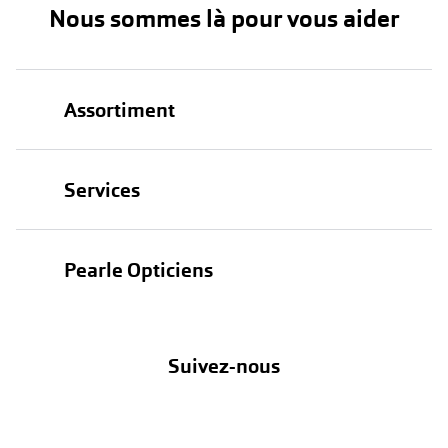
Nous sommes là pour vous aider
Assortiment
Lunettes
Services
Lunettes de soleil
Test de vue
Lentilles
Pearle Opticiens
Garanties
Nos marques
À propos de Pearle
Abonnement lentilles
Nos actions
Suivez-nous
Contact
Boutique en ligne
FAQ
Annuler ou retourner une commande