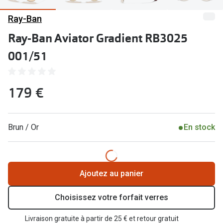
Abonnement lunettes
Ray-Ban
Commander
Pearle Lunettes Sans Soucis
Ray-Ban Aviator Gradient RB3025
Actions
Pearle Lunettes Sans Soucis Kids+
001/51
Abonnement
Actions
Achat pour
179 €
20% de réduction sur les lunettes ou solaires
Voir toute
de vue complètes
3 pour 1 : acheter, obtenir et offrir des lunettes
Marques
Brun / Or
En stock
Voir toutes les actions
iWear
Acuvue
Nouveau
Ajoutez au panier
Air Optix
Nouvelles collections
Choisissez votre forfait verres
Bausch &
Marques
Livraison gratuite à partir de 25 € et retour gratuit