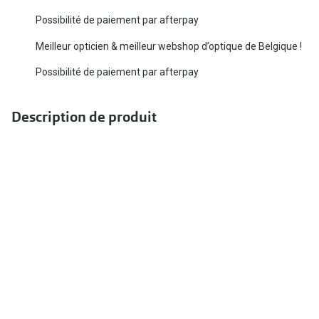
Biofinity
Ray-Ban
Possibilité de paiement par afterpay
Dailies
Gucci
Meilleur opticien & meilleur webshop d’optique de Belgique !
Proclear
Possibilité de paiement par afterpay
Seen
Toutes les
Vogue Eyewear
Description de produit
Aide et c
Michael Kors
Quelles le
Ralph Lauren
Contrôle d
Burberry
Contact le
Oakley
Premieres 
Toutes les marques de lunettes
Lentilles 
Aide et conseils en ligne
Tout savoi
Acheter des lunettes en ligne en 4 étapes