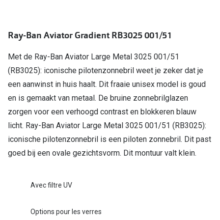
Verres de lunettes
Essayer vos lunettes en ligne
Ray-Ban Aviator Gradient RB3025 001/51
Verres photochromiques
Met de Ray-Ban Aviator Large Metal 3025 001/51
(RB3025): iconische pilotenzonnebril weet je zeker dat je
Lunettes de nuit
een aanwinst in huis haalt. Dit fraaie unisex model is goud
Tout sur les lunettes
en is gemaakt van metaal. De bruine zonnebrilglazen
zorgen voor een verhoogd contrast en blokkeren blauw
licht. Ray-Ban Aviator Large Metal 3025 001/51 (RB3025):
iconische pilotenzonnebril is een piloten zonnebril. Dit past
goed bij een ovale gezichtsvorm. Dit montuur valt klein.
Avec filtre UV
Options pour les verres