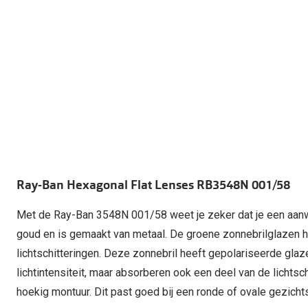
Lunettes de voiture
Fatigue oculaire
Manuels
Biofinity
3 pour 1 : acheter, obtenir et offrir
Commander à nouveau des lentilles
Surlunettes de soleil
Yeux rouges
Glasses for Congo
Dailies
Conditions d'action
Tous les sujets
Proclear
Pearle Lunettes Sans Soucis
Toutes les marque
Pearle Lunettes Sans Soucis Kids+
Ray-Ban Hexagonal Flat Lenses RB3548N 001/58
Met de Ray-Ban 3548N 001/58 weet je zeker dat je een aanwin
goud en is gemaakt van metaal. De groene zonnebrilglazen 
lichtschitteringen. Deze zonnebril heeft gepolariseerde gla
lichtintensiteit, maar absorberen ook een deel van de licht
hoekig montuur. Dit past goed bij een ronde of ovale gezichts