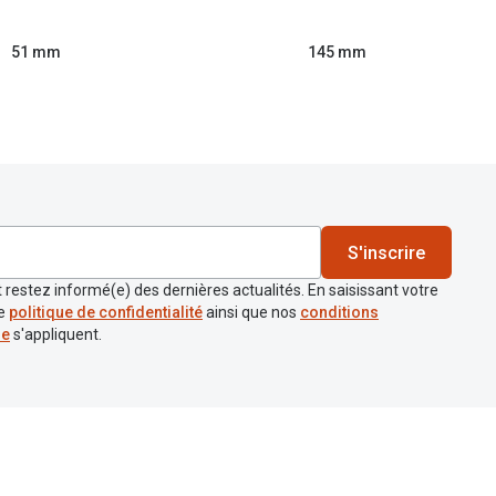
51 mm
145 mm
S'inscrire
 restez informé(e) des dernières actualités. En saisissant votre
re
politique de confidentialité
ainsi que nos
conditions
re
s'appliquent.