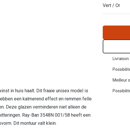
Vert / Or
Toutes les marques de solaires
La règle 20-20-2
Blog
s de lentilles
Livraison 
Possibili
Meilleur 
st in huis haalt. Dit fraaie unisex model is
Possibili
hebben een kalmerend effect en remmen felle
zen. Deze glazen verminderen niet alleen de
schitteringen. Ray-Ban 3548N 001/58 heeft een
vorm. Dit montuur valt klein.