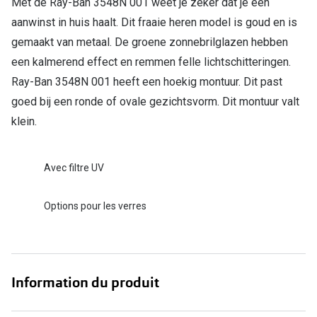
Met de Ray-Ban 3548N 001 weet je zeker dat je een
Verres de lunettes
aanwinst in huis haalt. Dit fraaie heren model is goud en is
gemaakt van metaal. De groene zonnebrilglazen hebben
Essayer vos lunettes en ligne
een kalmerend effect en remmen felle lichtschitteringen.
Verres photochromiques
Ray-Ban 3548N 001 heeft een hoekig montuur. Dit past
goed bij een ronde of ovale gezichtsvorm. Dit montuur valt
Lunettes de nuit
klein.
Tout sur les lunettes
Avec filtre UV
Options pour les verres
Information du produit