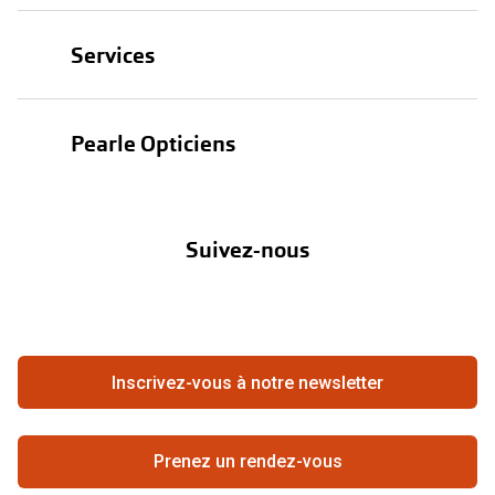
Lunettes
Services
Lunettes de soleil
Test de vue
Lentilles
Pearle Opticiens
Garanties
Nos marques
À propos de Pearle
Abonnement lentilles
Nos actions
Suivez-nous
Contact
Boutique en ligne
FAQ
Annuler ou retourner une commande
Travailler chez Pearle
Se rétracter du contrat ici
Inscrivez-vous à notre newsletter
Meilleure chaîne
Prenez un rendez-vous