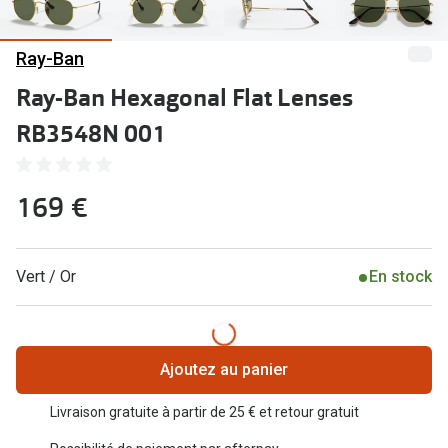
Abonnement lunettes
Commander
Pearle Lunettes Sans Soucis
Ray-Ban
Actions
Ray-Ban Hexagonal Flat Lenses
Pearle Lunettes Sans Soucis Kids+
Abonnement
RB3548N 001
Actions
Achat pour
20% de réduction sur les lunettes ou solaires
169 €
Voir toute
de vue complètes
3 pour 1 : acheter, obtenir et offrir des lunettes
Marques
Vert / Or
En stock
Voir toutes les actions
iWear
Acuvue
Nouveau
Ajoutez au panier
Air Optix
Nouvelles collections
Bausch &
Livraison gratuite à partir de 25 € et retour gratuit
Marques