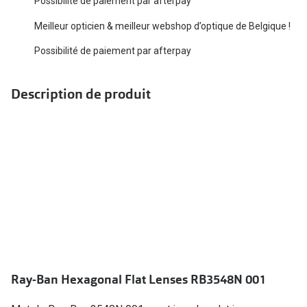
Possibilité de paiement par afterpay
Biofinity
Ray-Ban
Meilleur opticien & meilleur webshop d’optique de Belgique !
Dailies
Gucci
Possibilité de paiement par afterpay
Proclear
Seen
Toutes les
Description de produit
Vogue Eyewear
Aide et c
Michael Kors
Quelles le
Ralph Lauren
Contrôle d
Burberry
Contact le
Oakley
Premieres 
Toutes les marques de lunettes
Lentilles 
Aide et conseils en ligne
Ray-Ban Hexagonal Flat Lenses RB3548N 001
Tout savoi
Acheter des lunettes en ligne en 4 étapes