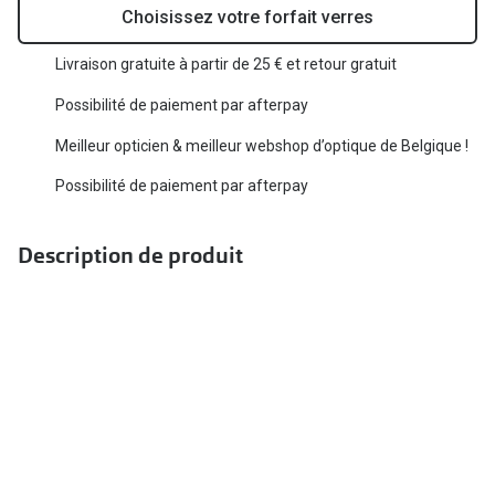
Biofinity
Choisissez votre forfait verres
Ray-Ban
Dailies
Livraison gratuite à partir de 25 € et retour gratuit
Gucci
Proclear
Possibilité de paiement par afterpay
Seen
Toutes les
Meilleur opticien & meilleur webshop d’optique de Belgique !
Vogue Eyewear
Possibilité de paiement par afterpay
Aide et c
Michael Kors
Quelles le
Ralph Lauren
Description de produit
Contrôle d
Burberry
Contact le
Oakley
Premieres 
Toutes les marques de lunettes
Lentilles 
Aide et conseils en ligne
Tout savoi
Acheter des lunettes en ligne en 4 étapes