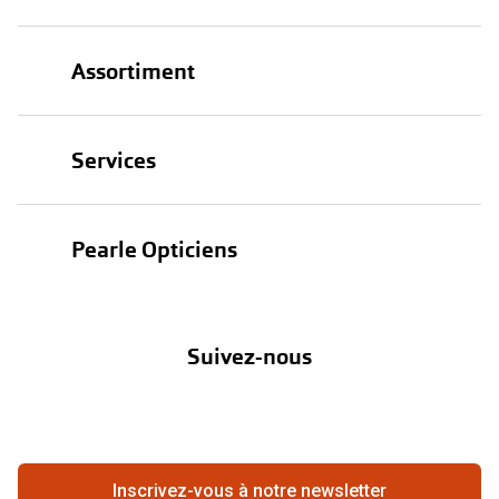
Assortiment
Lunettes
Services
Lunettes de soleil
Test de vue
Lentilles
Pearle Opticiens
Garanties
Nos marques
À propos de Pearle
Abonnement lentilles
Nos actions
Suivez-nous
Contact
Boutique en ligne
FAQ
Annuler ou retourner une commande
Travailler chez Pearle
Se rétracter du contrat ici
Inscrivez-vous à notre newsletter