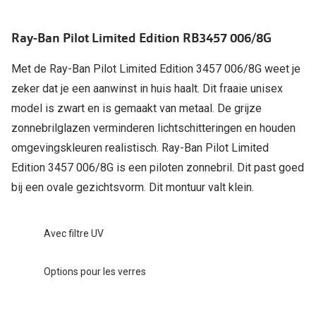
Verres de lunettes
Ray-Ban Pilot Limited Edition RB3457 006/8G
Essayer vos lunettes en ligne
Met de Ray-Ban Pilot Limited Edition 3457 006/8G weet je
Verres photochromiques
zeker dat je een aanwinst in huis haalt. Dit fraaie unisex
Lunettes de nuit
model is zwart en is gemaakt van metaal. De grijze
zonnebrilglazen verminderen lichtschitteringen en houden
Tout sur les lunettes
omgevingskleuren realistisch. Ray-Ban Pilot Limited
Edition 3457 006/8G is een piloten zonnebril. Dit past goed
bij een ovale gezichtsvorm. Dit montuur valt klein.
Avec filtre UV
Options pour les verres