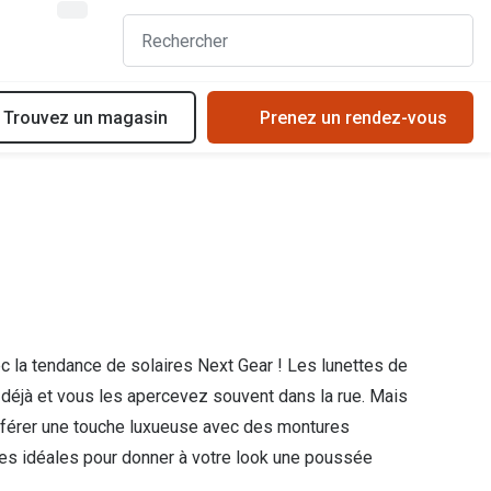
Trouvez un magasin
Prenez un rendez-vous
Acheter des lunettes en ligne en 4 étapes
Types de verres solaires
Verres de lunettes
Choisir les bonnes lunettes de soleil
Essayer vos lunettes en ligne
Essayer des solaires en ligne
Verres photochromiques
Tendances solaires
Lunettes de nuit
Verres photochromiques
ec la tendance de solaires Next Gear ! Les lunettes de
t
Tout sur les lunettes
 déjà et vous les apercevez souvent dans la rue. Mais
onférer une touche luxueuse avec des montures
ires idéales pour donner à votre look une poussée