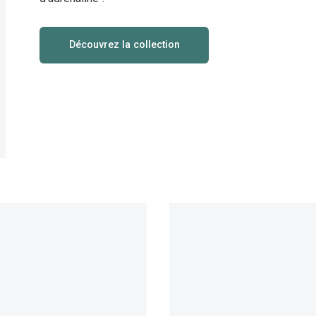
Toutes les marques de solaires
La règle 20-20-2
Découvrez la collection
Blog
s de lentilles