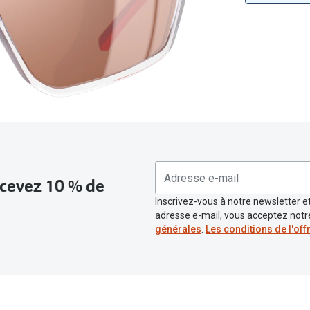
Toutes les marques de solaires
La règle 20-20-2
Blog
s de lentilles
recevez 10 % de
Inscrivez-vous à notre newsletter et
adresse e-mail, vous acceptez not
générales
.
Les conditions de l'off