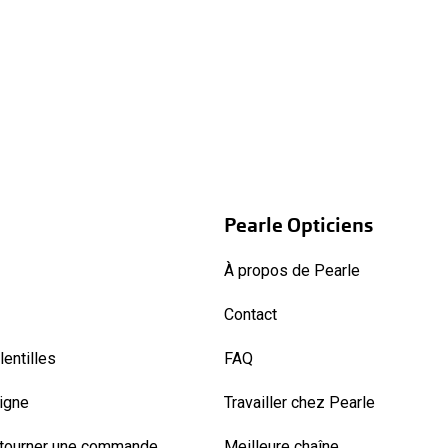
Pearle Opticiens
À propos de Pearle
Contact
entilles
FAQ
ligne
Travailler chez Pearle
etourner une commande
Meilleure chaîne