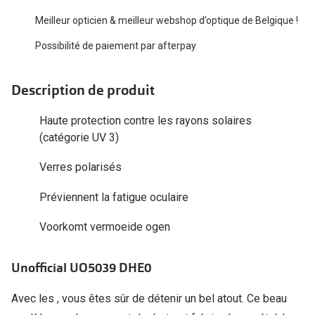
Biofinity
Ray-Ban
Meilleur opticien & meilleur webshop d’optique de Belgique !
Dailies
Gucci
Possibilité de paiement par afterpay
Proclear
Seen
Description de produit
Toutes les
Vogue Eyewear
Haute protection contre les rayons solaires
Aide et c
Michael Kors
(catégorie UV 3)
Quelles le
Ralph Lauren
Verres polarisés
Contrôle d
Burberry
Préviennent la fatigue oculaire
Contact le
Oakley
Voorkomt vermoeide ogen
Premieres 
Toutes les marques de lunettes
Lentilles 
Unofficial UO5039 DHE0
Aide et conseils en ligne
Tout savoi
Avec les , vous êtes sûr de détenir un bel atout. Ce beau
Acheter des lunettes en ligne en 4 étapes