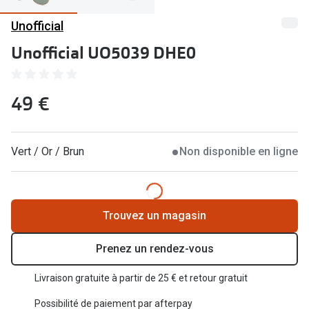
Abonnement lunettes
Unofficial
Commander
Pearle Lunettes Sans Soucis
Unofficial UO5039 DHE0
Actions
Pearle Lunettes Sans Soucis Kids+
Abonnement
Actions
49 €
Achat pour
20% de réduction sur les lunettes ou solaires
Voir toute
de vue complètes
Vert / Or / Brun
Non disponible en ligne
3 pour 1 : acheter, obtenir et offrir des lunettes
Marques
Voir toutes les actions
iWear
Trouvez un magasin
Acuvue
Nouveau
Prenez un rendez-vous
Air Optix
Nouvelles collections
Livraison gratuite à partir de 25 € et retour gratuit
Bausch &
Marques
Possibilité de paiement par afterpay