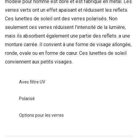
modèle pour homme est doré et est fabriqué en métal. Les
Verres de lunettes
verres verts ont un effet apaisant et réduisent les reflets.
Ces lunettes de soleil ont des verres polarisés. Non
Essayer vos lunettes en ligne
seulement ces verres réduisent l'intensité de la lumière,
Verres photochromiques
mais ils absorbent également une partie des reflets. a une
monture carrée. Il convient à une forme de visage allongée,
Lunettes de nuit
ronde, ovale ou en forme de cœur. Ces lunettes de soleil
Tout sur les lunettes
conviennent aux petits visages.
Avec filtre UV
Polarisé
Options pour les verres