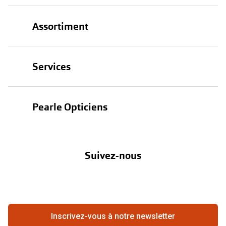
Assortiment
Lunettes
Services
Lunettes de soleil
Test de vue
Lentilles
Pearle Opticiens
Garanties
Nos marques
À propos de Pearle
Abonnement lentilles
Nos actions
Suivez-nous
Contact
Boutique en ligne
FAQ
Annuler ou retourner une commande
Travailler chez Pearle
Se rétracter du contrat ici
Inscrivez-vous à notre newsletter
Meilleure chaîne