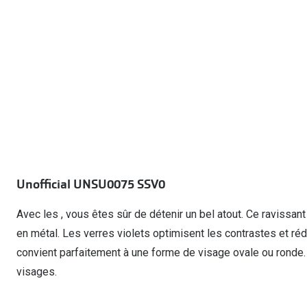
Lunettes de voiture
Fatigue oculaire
Manuels
Biofinity
3 pour 1 : acheter, obtenir et offrir
Commander à nouveau des lentilles
Surlunettes de soleil
Yeux rouges
Glasses for Congo
Dailies
Conditions d'action
Tous les sujets
Proclear
Pearle Lunettes Sans Soucis
Toutes les marque
Pearle Lunettes Sans Soucis Kids+
Unofficial UNSU0075 SSV0
Avec les , vous êtes sûr de détenir un bel atout. Ce ravissan
en métal. Les verres violets optimisent les contrastes et rédu
convient parfaitement à une forme de visage ovale ou ronde. 
visages.