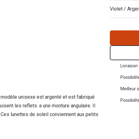
Toutes les marques de solaires
Violet / Arge
La règle 20-20-2
Blog
s de lentilles
Livraison 
Possibili
Meilleur 
t modèle unisexe est argenté et est fabriqué
Possibili
isent les reflets. a une monture angulaire. Il
Ces lunettes de soleil conviennent aux petits