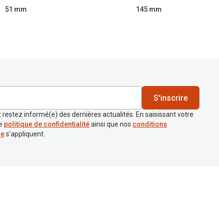
51 mm
145 mm
S'inscrire
 restez informé(e) des dernières actualités. En saisissant votre
re
politique de confidentialité
ainsi que nos
conditions
re
s'appliquent.