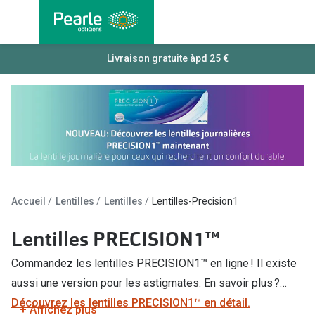
Allez
directement
au contenu
Nos lunettes
Livraison gratuite àpd 25 €
Toutes les
Lunettes femmes
Lentilles
Lunettes hommes
Lentilles j
Lunettes enfants
Lentilles 
Lentilles 
Types de lunettes
Lentilles 
Accueil
Lentilles
Lentilles
Lentilles-Precision1
Lunettes de vue
Lentilles 
Lunettes progressives
Lentilles PRECISION1™
Lentilles d
Lunettes d’un filtre à lumière bleu-violet
Commandez les lentilles PRECISION1™ en ligne ! Il existe
Produits d
aussi une version pour les astigmates. En savoir plus ?
Lunettes d'ordinateur
Découvrez les lentilles PRECISION1™ en détail.
Abonnemen
+ Affichez plus