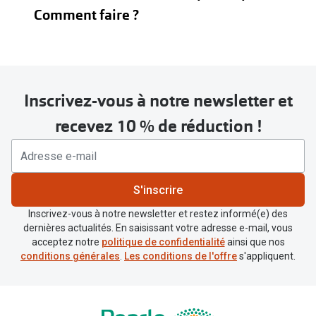
Comment faire ?
Inscrivez-vous à notre newsletter et
recevez 10 % de réduction !
BC
S'inscrire
Courbure de base : courbure de la
Inscrivez-vous à notre newsletter et restez informé(e) des
lentille de contact en millimètres. Est
dernières actualités. En saisissant votre adresse e-mail, vous
désignée sur l'emballage par BC.
acceptez notre
politique de confidentialité
ainsi que nos
conditions générales
.
Les conditions de l'offre
s'appliquent.
DIA
Diamètre : diamètre de la lentille de
contact en millimètres. Est désigné