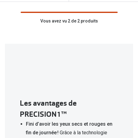
Biofinity
Ray-Ban
Dailies
Gucci
Vous avez vu 2 de 2 produits
Proclear
Seen
Toutes les
Vogue Eyewear
Aide et c
Michael Kors
Quelles le
Ralph Lauren
Contrôle d
Burberry
Contact le
Oakley
Les avantages de
Premieres 
Toutes les marques de lunettes
PRECISION1™
Lentilles 
Aide et conseils en ligne
Fini d’avoir les yeux secs et rouges en
Tout savoi
fin de journée !
Grâce à la technologie
Acheter des lunettes en ligne en 4 étapes