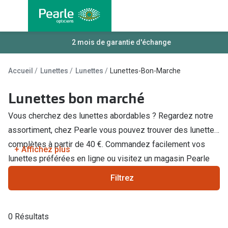
Allez
directement
au contenu
Nos lunettes
2 mois de garantie d'échange
Toutes les
Lunettes femmes
Lentilles
Accueil
Lunettes
Lunettes
Lunettes-Bon-Marche
Lunettes hommes
Lentilles j
Lunettes bon marché
Lunettes enfants
Lentilles 
Vous cherchez des lunettes abordables ? Regardez notre
Lentilles 
Types de lunettes
assortiment, chez Pearle vous pouvez trouver des lunettes
Lentilles 
complètes à partir de 40 €. Commandez facilement vos
Lunettes de vue
+ Affichez plus
lunettes préférées en ligne ou visitez un magasin Pearle
Lentilles 
Lunettes progressives
près de chez vous.
Filtrez
Lentilles d
Lunettes d’un filtre à lumière bleu-violet
Produits d
Lunettes d'ordinateur
0 Résultats
Abonnemen