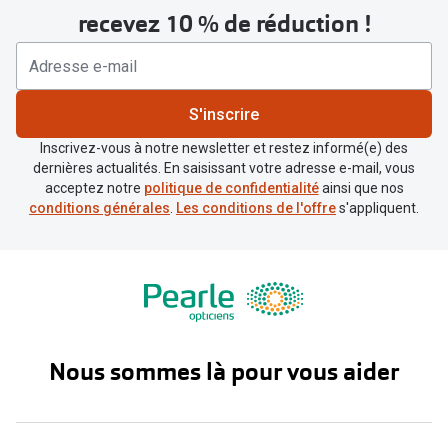
Biofinity
recevez 10 % de réduction !
Ray-Ban
Dailies
Gucci
Proclear
Seen
S'inscrire
Toutes les
Vogue Eyewear
Inscrivez-vous à notre newsletter et restez informé(e) des
dernières actualités. En saisissant votre adresse e-mail, vous
Aide et c
Michael Kors
acceptez notre
politique de confidentialité
ainsi que nos
conditions générales
.
Les conditions de l'offre
s'appliquent.
Quelles le
Ralph Lauren
Contrôle d
Burberry
Contact le
Oakley
Premieres 
Toutes les marques de lunettes
Nous sommes là pour vous aider
Lentilles 
Aide et conseils en ligne
Tout savoi
Acheter des lunettes en ligne en 4 étapes