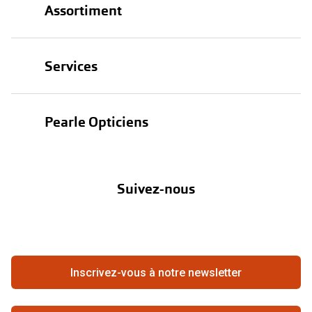
Assortiment
Verres de lunettes
Essayer vos lunettes en ligne
Lunettes
Services
Verres photochromiques
Lunettes de soleil
Lunettes de nuit
Test de vue
Lentilles
Pearle Opticiens
Tout sur les lunettes
Garanties
Nos marques
À propos de Pearle
Abonnement lentilles
Nos actions
Suivez-nous
Contact
Boutique en ligne
FAQ
Annuler ou retourner une commande
Travailler chez Pearle
Se rétracter du contrat ici
Inscrivez-vous à notre newsletter
Meilleure chaîne