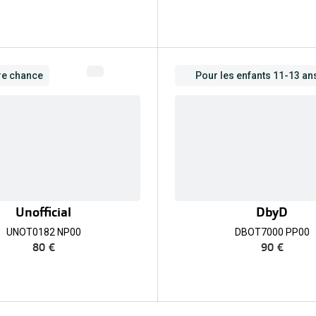
re chance
Pour les enfants 11-13 an
Unofficial
DbyD
UNOT0182 NP00
DBOT7000 PP00
80 €
90 €