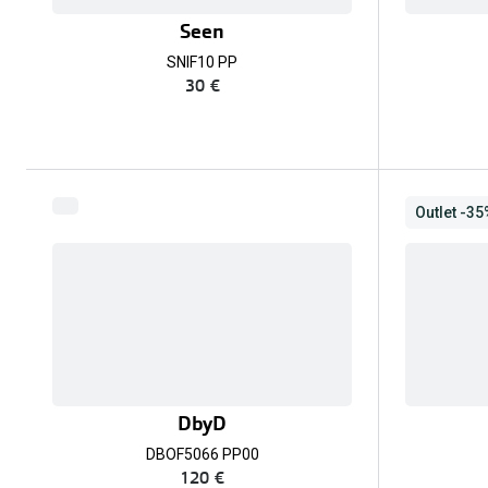
Seen
SNIF10 PP
30 €
Outlet -3
DbyD
DBOF5066 PP00
120 €