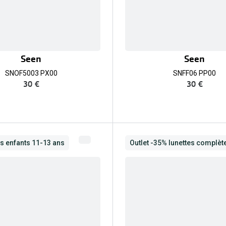
Seen
Seen
SNOF5003 PX00
SNFF06 PP00
30 €
30 €
es enfants 11-13 ans
Outlet -35% lunettes complèt