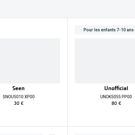
Toutes les marques de solaires
La règle 20-20-2
Blog
Pour les enfants 7-10 ans
s de lentilles
Seen
Unofficial
SNOU5010 XP00
UNOK5055 PP00
30 €
80 €