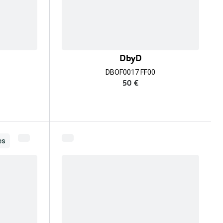
DbyD
DBOF0017 FF00
50 €
es