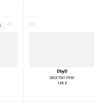
s
DbyD
DBOF7001 PP00
120 €