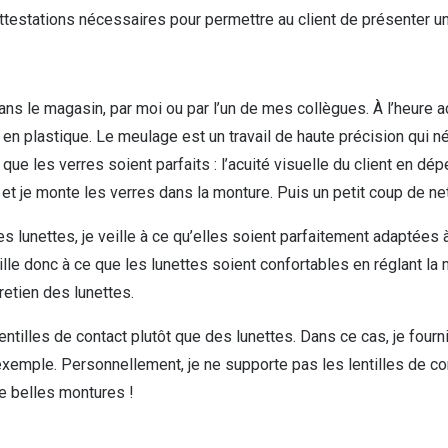
attestations nécessaires pour permettre au client de présenter u
ns le magasin, par moi ou par l’un de mes collègues. À l’heure ac
en plastique. Le meulage est un travail de haute précision qui néc
 que les verres soient parfaits : l’acuité visuelle du client en d
l et je monte les verres dans la monture. Puis un petit coup de net
es lunettes, je veille à ce qu’elles soient parfaitement adaptées
lle donc à ce que les lunettes soient confortables en réglant la m
retien des lunettes.
entilles de contact plutôt que des lunettes. Dans ce cas, je fourn
r exemple. Personnellement, je ne supporte pas les lentilles de c
de belles montures !