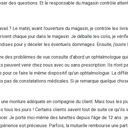
oser des questions. Et le responsable du magasin contrôle attent
vail ? Le matin, avant l’ouverture du magasin, je contrôle les liv
ivent chaque jour dans le magasin. Je déballe les colis, je vérif
ndises pour y déceler les éventuels dommages. Ensuite, j’ouvre le
tre des problèmes de vue consulte d’abord un ophtalmologue qui
ts peuvent venir chez nous avec ou sans prescription. Ils n’ont
lise pour ce faire le même dispositif qu’un ophtalmologue. La dif
lis pas de constatations médicales. Si je remarque quelque chose 
he une monture adéquate en compagnie du client. Mais tous les j
 tous les jours ! Certains clients savent tout de suite ce qu’ils v
cer. Je porte moi-même des lunettes depuis l’âge de 12 ans : j
xpérience est précieuse. Parfois, la mutuelle rembourse une part