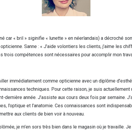
Toutes les marques de solaires
La règle 20-20-2
Blog
s de lentilles
 car « bril » siginifie « lunette » en néerlandais) a décroché so
ticienne. Sanne : « J’aide volontiers les clients, j’aime les chif
Ces trois compétences sont nécessaires pour accomplir mon travai
ravailler immédiatement comme opticienne avec un diplôme d’esthét
aissances techniques. Pour cette raison, je suis actuellement 
ant-dernière année. J’assiste aux cours deux fois par semaine. J’
, l’optique et l’anatomie. Ces connaissances sont indispensable
ettre aux clients de bien voir à nouveau.
lômée, je m’en sors très bien dans le magasin où je travaille. 