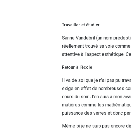
Lunettes de voiture
Fatigue oculaire
Manuels
Biofinity
3 pour 1 : acheter, obtenir et offrir
Commander à nouveau des lentilles
Surlunettes de soleil
Yeux rouges
Glasses for Congo
Dailies
Travailler et étudier
Conditions d'action
Tous les sujets
Proclear
Pearle Lunettes Sans Soucis
Toutes les marque
Pearle Lunettes Sans Soucis Kids+
Sanne Vandebril (un nom prédestiné
réellement trouvé sa voie comme op
attentive à l’aspect esthétique. 
Retour à l’école
Il va de soi que je n’ai pas pu t
exige en effet de nombreuses conn
cours du soir. J’en suis à mon av
matières comme les mathématiques
puissance des verres et donc perm
Même si je ne suis pas encore dip