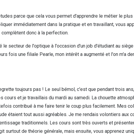
t études parce que cela vous permet d'apprendre le métier le plu
liquer immédiatement dans la pratique et en travaillant, vous 
 complètent donc à la perfection.
é le secteur de l'optique à l'occasion d'un job d'étudiant au sièg
eurs fois une filiale Pearle, mon intérêt a augmenté et l'on m'a 
 regrette toujours pas ! Le seul bémol, c'est que pendant trois ans,
les cours et je travaillais du mardi au samedi. La chouette atmos
utefois contribué à me faire tenir le coup plus facilement. Mes co
étaient tout aussi agréables. Je me rendais volontiers aux cou
entissage traditionnels. Les cours sont très ouverts et présenten
'agit surtout de théorie générale, mais ensuite, vous apprenez u