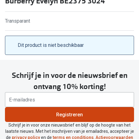
Burberry Evelyn BE2375 3024
Computerbril
Lenzen di
Brilabonnementen
Transparant
Acties
Pearle Bril Plan
Lenzenabo
Pearle Bril Plan Kids+
Dit product is niet beschikbaar
Pakketkort
Acties
Probeer co
20% korting op een complete bril!
Schrijf je in voor de nieuwsbrief en
Bekijk all
3 voor 1: koop, krijg en geef een bril
ontvang 10% korting!
Merken
Bekijk alle brillenacties
iWear
Uitgelicht
Registreren
Acuvue
Nieuwe collectie
Schrijf je in voor onze nieuwsbrief en blijf op de hoogte van het
Air Optix
laatste nieuws. Met het inschrijven van je emailadres, accepteer je
Merken
de
privacy policy
en de
terms en conditions
.
Actievoorwaarden