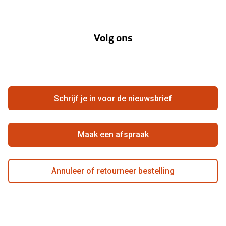
Onze merken
Over Pearle
Lenzenabonnement
Onze acties
Volg ons
Contact
Webshop
FAQ
Annuleer of retourneer een bestelling
Vacatures
Hier de overeenkomst ontbinden
Schrijf je in voor de nieuwsbrief
Beste winkelketen
Maak een afspraak
Annuleer of retourneer bestelling