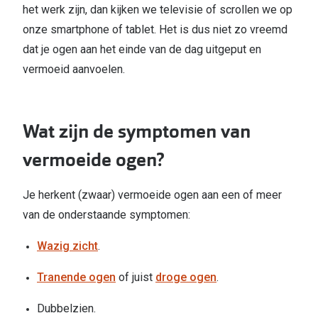
Bril online kopen in maar 4 stappen
Alles over
het werk zijn, dan kijken we televisie of scrollen we op
onze smartphone of tablet. Het is dus niet zo vreemd
Soorten brillenglazen
dat je ogen aan het einde van de dag uitgeput en
Bril online passen
vermoeid aanvoelen.
Meekleurende glazen
Nachtbril
Wat zijn de symptomen van
Alles over brillen
vermoeide ogen?
Je herkent (zwaar) vermoeide ogen aan een of meer
van de onderstaande symptomen:
Wazig zicht
.
Tranende ogen
of juist
droge ogen
.
Dubbelzien.