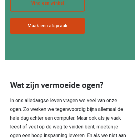
Bausch +
Vind een winkel
Ray-Ban
Biofinity
Gucci
Maak een afspraak
Dailies
Seen
Proclear
Vogue
Alle lenz
Michael Kors
Online h
Ralph Lauren
Doe de tes
Wat zijn vermoeide ogen?
Burberry
Contactle
Oakley
In ons alledaagse leven vragen we veel van onze
Contact le
ogen. Zo werken we tegenwoordig bijna allemaal de
Alle brillen merken
Eerste ke
hele dag achter een computer. Maar ook als je vaak
leest of veel op de weg te vinden bent, moeten je
Online hulp & advies
Lenzen op
ogen een hoop inspanning leveren. En als we niet aan