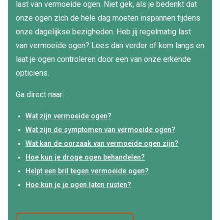
Computerbril
last van vermoeide ogen. Niet gek, als je bedenkt dat
Lenzen di
onze ogen zich de hele dag moeten inspannen tijdens
Brilabonnementen
onze dagelijkse bezigheden. Heb jij regelmatig last
Acties
Pearle Bril Plan
van vermoeide ogen? Lees dan verder of kom langs en
Lenzenabo
laat je ogen controleren door een van onze erkende
Pearle Bril Plan Kids+
opticiens.
Pakketkort
Acties
Ga direct naar:
Probeer co
20% korting op een complete bril!
Wat zijn vermoeide ogen?
Bekijk all
3 voor 1: koop, krijg en geef een bril
Wat zijn de symptomen van vermoeide ogen?
Merken
Wat kan de oorzaak van vermoeide ogen zijn?
Bekijk alle brillenacties
Hoe kun je droge ogen behandelen?
iWear
Helpt een bril tegen vermoeide ogen?
Uitgelicht
Acuvue
Hoe kun je je ogen laten rusten?
Nieuwe collectie
Air Optix
Merken