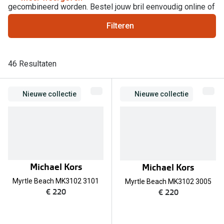
Computerbril
gecombineerd worden. Bestel jouw bril eenvoudig online of
Lenzen di
kom naar onze
winkel
.
Brilabonnementen
Filteren
Acties
Pearle Bril Plan
Lenzenabo
46 Resultaten
Pearle Bril Plan Kids+
Pakketkort
Acties
Nieuwe collectie
Nieuwe collectie
Probeer co
20% korting op een complete bril!
Bekijk all
3 voor 1: koop, krijg en geef een bril
Merken
Bekijk alle brillenacties
Michael Kors
iWear
Michael Kors
Uitgelicht
Myrtle Beach MK3102 3101
Myrtle Beach MK3102 3005
Acuvue
€ 220
€ 220
Nieuwe collectie
Air Optix
Merken