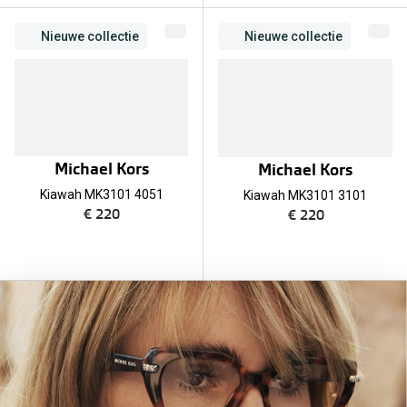
Bausch +
Ray-Ban
Nieuwe collectie
Nieuwe collectie
Biofinity
Gucci
Dailies
Seen
Proclear
Vogue
Alle lenz
Michael Kors
Michael Kors
Michael Kors
Online h
Kiawah MK3101 4051
Kiawah MK3101 3101
€ 220
€ 220
Ralph Lauren
Doe de tes
Burberry
Contactle
Oakley
Contact le
Alle brillen merken
Eerste ke
Online hulp & advies
Lenzen op