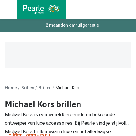
Ga
direct
naar
Alle brillen
2 maanden omruilgarantie
Alle cont
de
Damesbrillen
Maandlen
inhoud
Herenbrillen
Daglenze
Kinderbrillen
Multifocal
Torische 
Soorten brillen
Kleurlenz
Bril op sterkte
Home
Brillen
Brillen
Michael-Kors
Harde len
Multifocale bril
Michael Kors brillen
Nachtlenz
Blauw-violet licht filter bril
Michael Kors is een wereldberoemde en bekroonde
Lenzenvlo
ontwerper van luxe accessoires. Bij Pearle vind je stijlvolle
Kant en klare leesbrillen
Michael Kors brillen waarin luxe en het alledaagse
Lenzenab
+ Meer weergeven