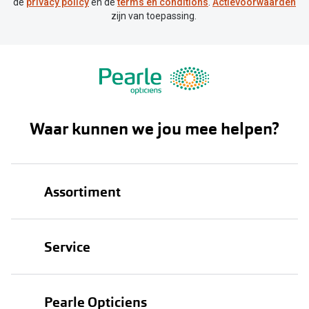
de
privacy policy
en de
terms en conditions
.
Actievoorwaarden
zijn van toepassing.
Waar kunnen we jou mee helpen?
Assortiment
Brillen
Service
Zonnebrillen
Oogmeting
Contactlenzen
Pearle Opticiens