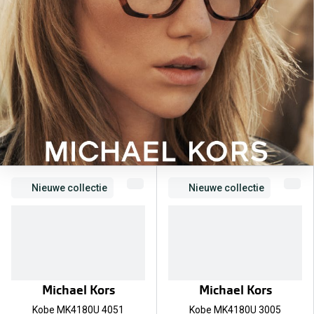
Bril online kopen in maar 4 stappen
Alles over
Soorten brillenglazen
Bril online passen
Meekleurende glazen
Nachtbril
Alles over brillen
Nieuwe collectie
Nieuwe collectie
Michael Kors
Michael Kors
Kobe MK4180U 4051
Kobe MK4180U 3005