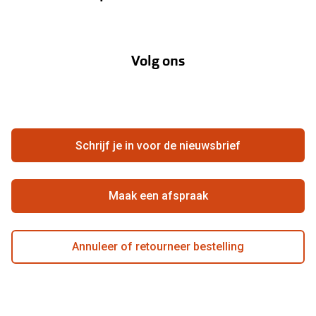
Garanties
Onze merken
Over Pearle
Lenzenabonnement
Onze acties
Volg ons
Contact
Webshop
FAQ
Annuleer of retourneer een bestelling
Vacatures
Hier de overeenkomst ontbinden
Schrijf je in voor de nieuwsbrief
Beste winkelketen
Maak een afspraak
Annuleer of retourneer bestelling