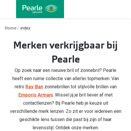
Ga
direct
naar
Alle brillen
Alle cont
de
Home
index
Damesbrillen
Maandlen
inhoud
Merken verkrijgbaar bij
Herenbrillen
Daglenze
Pearle
Kinderbrillen
Multifocal
Torische 
Op zoek naar een nieuwe bril of zonnebril? Pearle
Soorten brillen
heeft een ruime collectie van allerlei topmerken. Van
Kleurlenz
Bril op sterkte
retro
Ray-Ban
zonnebrillen tot stijlvolle brillen van
Harde len
Emporio Armani
. Wissel jij je bril liever af met
Multifocale bril
contactlenzen? Bij Pearle heb je keuze uit
Nachtlenz
Blauw-violet licht filter bril
verschillende merk lenzen. Zo zit er voor iedereen een
Lenzenvlo
Kant en klare leesbrillen
geschikte lens tussen die past bij zijn of haar
levensstijl. Ontdek onze merken.
Lenzenab