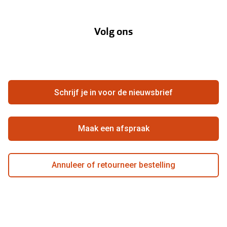
Over Pearle
Lenzenabonnement
Onze acties
Volg ons
Contact
Webshop
FAQ
Annuleer of retourneer een bestelling
Vacatures
Hier de overeenkomst ontbinden
Schrijf je in voor de nieuwsbrief
Beste winkelketen
Maak een afspraak
Annuleer of retourneer bestelling