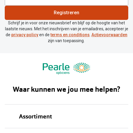
Bril online kopen in maar 4 stappen
Alles over
Registreren
Soorten brillenglazen
Schrijf je in voor onze nieuwsbrief en blijf op de hoogte van het
Bril online passen
laatste nieuws. Met het inschrijven van je emailadres, accepteer je
de
privacy policy
en de
terms en conditions
.
Actievoorwaarden
Meekleurende glazen
zijn van toepassing.
Nachtbril
Alles over brillen
Waar kunnen we jou mee helpen?
Assortiment
Brillen