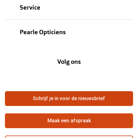
Service
Zonnebrillen
Oogmeting
Contactlenzen
Pearle Opticiens
Garanties
Onze merken
Over Pearle
Lenzenabonnement
Onze acties
Volg ons
Contact
Webshop
FAQ
Annuleer of retourneer een bestelling
Vacatures
Hier de overeenkomst ontbinden
Schrijf je in voor de nieuwsbrief
Beste winkelketen
Maak een afspraak