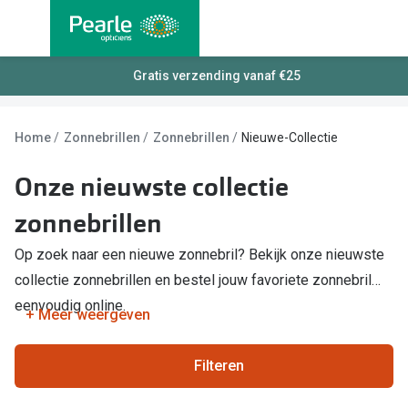
Ga
direct
naar
Alle brillen
Gratis verzending vanaf €25
Alle cont
de
Damesbrillen
Maandlen
inhoud
Home
Zonnebrillen
Zonnebrillen
Nieuwe-Collectie
Herenbrillen
Daglenze
Onze nieuwste collectie
Kinderbrillen
Multifocal
zonnebrillen
Torische 
Soorten brillen
Kleurlenz
Op zoek naar een nieuwe zonnebril? Bekijk onze nieuwste
Bril op sterkte
collectie zonnebrillen en bestel jouw favoriete zonnebril
Harde len
Multifocale bril
eenvoudig online.
+ Meer weergeven
Nachtlenz
Blauw-violet licht filter bril
Lenzenvlo
Filteren
Kant en klare leesbrillen
Lenzenab