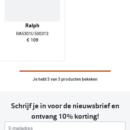
Bausch +
Ray-Ban
Biofinity
Gucci
Dailies
Ralph
RA5301U 500313
Seen
Proclear
€ 109
Vogue
Alle lenz
Michael Kors
Online h
Ralph Lauren
Doe de tes
Je hebt 3 van 3 producten bekeken
Burberry
Contactle
Oakley
Contact le
Schrijf je in voor de nieuwsbrief en
Alle brillen merken
Eerste ke
ontvang 10% korting!
Online hulp & advies
Lenzen op