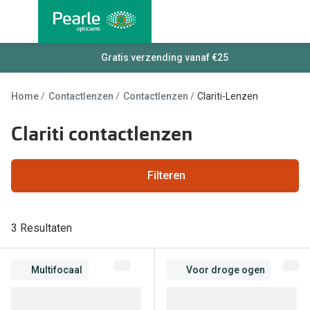
Ga
direct
naar
Alle brillen
Gratis verzending vanaf €25
Alle cont
de
Damesbrillen
Maandlen
inhoud
Home
Contactlenzen
Contactlenzen
Clariti-Lenzen
Herenbrillen
Daglenze
Clariti contactlenzen
Kinderbrillen
Multifocal
Torische 
Soorten brillen
Filteren
Kleurlenz
Bril op sterkte
Harde len
Multifocale bril
3 Resultaten
Nachtlenz
Blauw-violet licht filter bril
Multifocaal
Voor droge ogen
Lenzenvlo
Kant en klare leesbrillen
Lenzenab