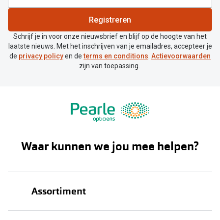
Bril online kopen in maar 4 stappen
Alles over
BC
Registreren
Soorten brillenglazen
Basiscurve: kromming van contactlens
Schrijf je in voor onze nieuwsbrief en blijf op de hoogte van het
Bril online passen
in millimeters. Dit wordt aangegeven
laatste nieuws. Met het inschrijven van je emailadres, accepteer je
op de verpakking met BC.
de
privacy policy
en de
terms en conditions
.
Actievoorwaarden
Meekleurende glazen
zijn van toepassing.
DIA
Nachtbril
Diameter: doorsnede van je lens in
Alles over brillen
millimeters. Dit wordt aangeven op de
verpakking met DIA.
SPH, PWR of D
Waar kunnen we jou mee helpen?
Sferische sterkte: jouw benodigde
oogcorrectie, ofwel oogsterkte. Dit
wordt aangegeven op de verpakking
Assortiment
met PWR of SPH of D.
CYL
Brillen