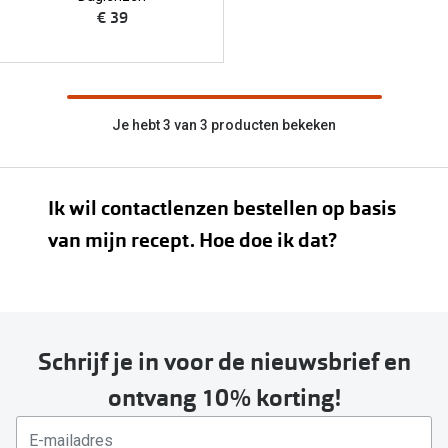
Bausch +
€ 39
Ray-Ban
Biofinity
Gucci
Dailies
Seen
Proclear
Je hebt 3 van 3 producten bekeken
Vogue
Alle lenz
Michael Kors
Ik wil contactlenzen bestellen op basis
Online h
van mijn recept. Hoe doe ik dat?
Ralph Lauren
Doe de tes
Burberry
Contactle
Oakley
Contact le
Schrijf je in voor de nieuwsbrief en
Alle brillen merken
Eerste ke
ontvang 10% korting!
Online hulp & advies
Lenzen op