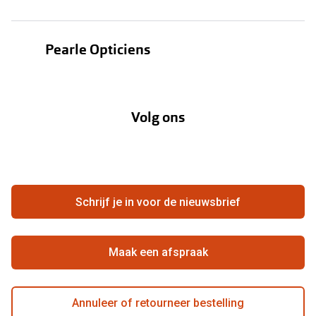
Zonnebrillen
Oogmeting
Contactlenzen
Pearle Opticiens
Garanties
Onze merken
Over Pearle
Lenzenabonnement
Onze acties
Volg ons
Contact
Webshop
FAQ
Annuleer of retourneer een bestelling
Vacatures
Hier de overeenkomst ontbinden
Schrijf je in voor de nieuwsbrief
Beste winkelketen
Maak een afspraak
Annuleer of retourneer bestelling