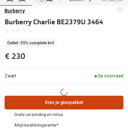
Computerbril
Burberry
Lenzen di
Brilabonnementen
Burberry Charlie BE2379U 3464
Acties
Pearle Bril Plan
Lenzenabo
Pearle Bril Plan Kids+
Outlet -35% complete bril
Pakketkort
Acties
€ 230
Probeer co
20% korting op een complete bril!
Bekijk all
3 voor 1: koop, krijg en geef een bril
Zwart
Op voorraad
Merken
Bekijk alle brillenacties
iWear
Uitgelicht
Kies je glaspakket
Acuvue
Nieuwe collectie
Gratis verzending en retour
Air Optix
Altijd kwaliteitsgarantie*
Merken