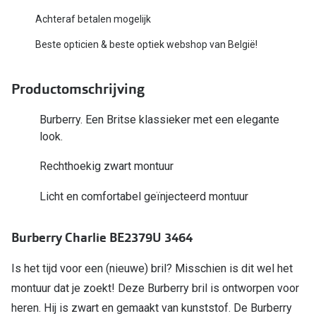
Bausch +
Achteraf betalen mogelijk
Ray-Ban
Biofinity
Beste opticien & beste optiek webshop van België!
Gucci
Dailies
Seen
Productomschrijving
Proclear
Vogue
Alle lenz
Burberry. Een Britse klassieker met een elegante
look.
Michael Kors
Online h
Rechthoekig zwart montuur
Ralph Lauren
Doe de tes
Licht en comfortabel geïnjecteerd montuur
Burberry
Contactle
Oakley
Burberry Charlie BE2379U 3464
Contact le
Alle brillen merken
Eerste ke
Is het tijd voor een (nieuwe) bril? Misschien is dit wel het
montuur dat je zoekt! Deze Burberry bril is ontworpen voor
Online hulp & advies
Lenzen op
heren. Hij is zwart en gemaakt van kunststof. De Burberry