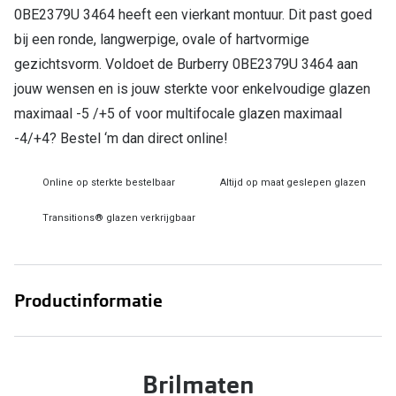
Bril online kopen in maar 4 stappen
Alles over
0BE2379U 3464 heeft een vierkant montuur. Dit past goed
bij een ronde, langwerpige, ovale of hartvormige
Soorten brillenglazen
gezichtsvorm. Voldoet de Burberry 0BE2379U 3464 aan
Bril online passen
jouw wensen en is jouw sterkte voor enkelvoudige glazen
Meekleurende glazen
maximaal -5 /+5 of voor multifocale glazen maximaal
-4/+4? Bestel ‘m dan direct online!
Nachtbril
Alles over brillen
Online op sterkte bestelbaar
Altijd op maat geslepen glazen
Transitions® glazen verkrijgbaar
Productinformatie
Brilmaten