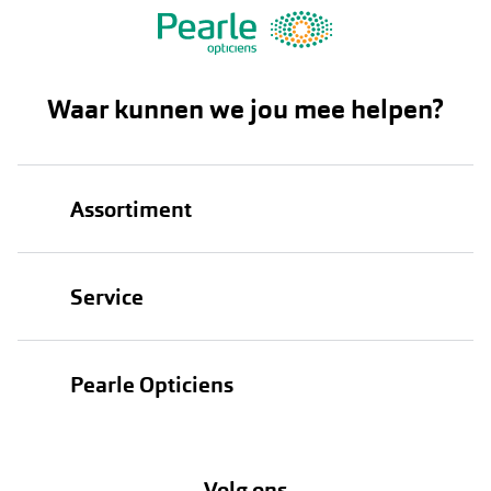
Waar kunnen we jou mee helpen?
Assortiment
Brillen
Service
Zonnebrillen
Oogmeting
Contactlenzen
Pearle Opticiens
Garanties
Onze merken
Over Pearle
Lenzenabonnement
Onze acties
Volg ons