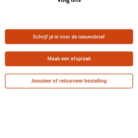
Contact
Webshop
FAQ
Annuleer of retourneer een bestelling
Vacatures
Hier de overeenkomst ontbinden
Schrijf je in voor de nieuwsbrief
Beste winkelketen
Maak een afspraak
Annuleer of retourneer bestelling