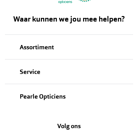
Waar kunnen we jou mee helpen?
Assortiment
Brillen
Service
Zonnebrillen
Oogmeting
Contactlenzen
Pearle Opticiens
Garanties
Onze merken
Over Pearle
Lenzenabonnement
Onze acties
Volg ons
Contact
Webshop