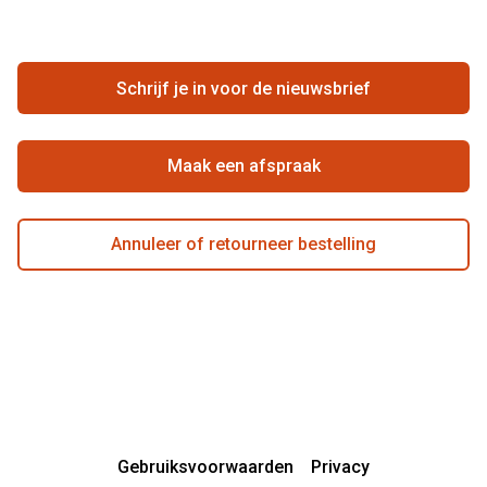
FAQ
Annuleer of retourneer een bestelling
Vacatures
Hier de overeenkomst ontbinden
Schrijf je in voor de nieuwsbrief
Beste winkelketen
Maak een afspraak
Annuleer of retourneer bestelling
Gebruiksvoorwaarden
Privacy