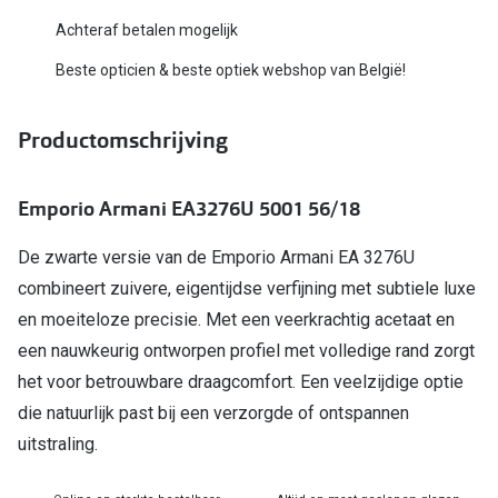
Bausch +
Achteraf betalen mogelijk
Ray-Ban
Biofinity
Beste opticien & beste optiek webshop van België!
Gucci
Dailies
Seen
Productomschrijving
Proclear
Vogue
Alle lenz
Emporio Armani EA3276U 5001 56/18
Michael Kors
Online h
De zwarte versie van de Emporio Armani EA 3276U
Ralph Lauren
Doe de tes
combineert zuivere, eigentijdse verfijning met subtiele luxe
Burberry
en moeiteloze precisie. Met een veerkrachtig acetaat en
Contactle
een nauwkeurig ontworpen profiel met volledige rand zorgt
Oakley
Contact le
het voor betrouwbare draagcomfort. Een veelzijdige optie
Alle brillen merken
die natuurlijk past bij een verzorgde of ontspannen
Eerste ke
uitstraling.
Online hulp & advies
Lenzen op