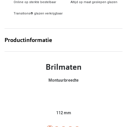
Bril online kopen in maar 4 stappen
Alles over
Online op sterkte bestelbaar
Altijd op maat geslepen glazen
Soorten brillenglazen
Transitions® glazen verkrijgbaar
Bril online passen
Meekleurende glazen
Productinformatie
Nachtbril
Alles over brillen
Brilmaten
Montuurbreedte
112 mm