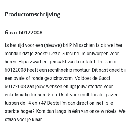
Bausch +
Ray-Ban
Productomschrijving
Biofinity
Gucci
Dailies
Gucci 60122008
Seen
Proclear
Is het tijd voor een (nieuwe) bril? Misschien is dit wel het
Vogue
Alle lenz
montuur dat je zoekt! Deze Gucci bril is ontworpen voor
Michael Kors
heren. Hij is zwart en gemaakt van kunststof. De Gucci
Online h
60122008 heeft een rechthoekig montuur. Dit past goed bij
Ralph Lauren
Doe de tes
een ovale of ronde gezichtsvorm. Voldoet de Gucci
Burberry
60122008 aan jouw wensen en ligt jouw sterkte voor
Contactle
Oakley
enkelvoudig tussen -5 en +5 of voor multifocale glazen
Contact le
tussen de -4 en +4? Bestel ‘m dan direct online! Is je
Alle brillen merken
Eerste ke
sterkte hoger? Kom dan langs in één van onze winkels. We
staan voor je klaar.
Online hulp & advies
Lenzen op