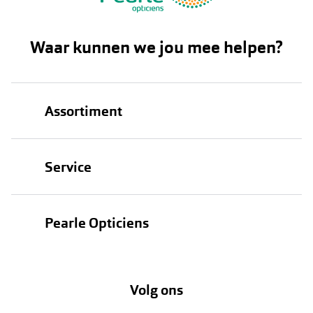
Waar kunnen we jou mee helpen?
Assortiment
Brillen
Service
Zonnebrillen
Oogmeting
Contactlenzen
Pearle Opticiens
Garanties
Onze merken
Over Pearle
Lenzenabonnement
Onze acties
Volg ons
Contact
Webshop