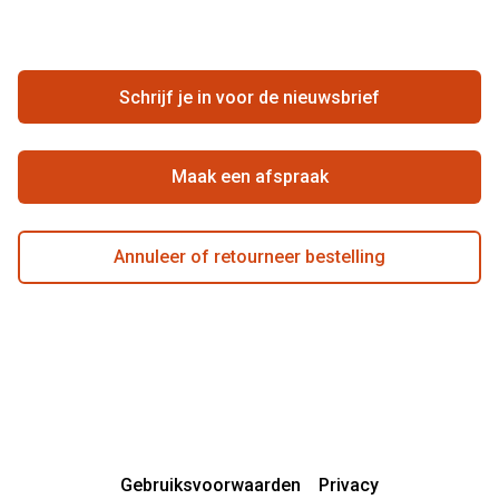
FAQ
Annuleer of retourneer een bestelling
Vacatures
Hier de overeenkomst ontbinden
Schrijf je in voor de nieuwsbrief
Beste winkelketen
Maak een afspraak
Annuleer of retourneer bestelling
Gebruiksvoorwaarden
Privacy