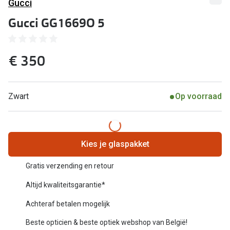
Computerbril
Gucci
Lenzen di
Gucci GG1669O 5
Brilabonnementen
Acties
Pearle Bril Plan
€ 350
Lenzenabo
Pearle Bril Plan Kids+
Pakketkort
Acties
Zwart
Op voorraad
Probeer co
20% korting op een complete bril!
Bekijk all
3 voor 1: koop, krijg en geef een bril
Kies je glaspakket
Merken
Bekijk alle brillenacties
Gratis verzending en retour
iWear
Uitgelicht
Altijd kwaliteitsgarantie*
Acuvue
Nieuwe collectie
Achteraf betalen mogelijk
Air Optix
Beste opticien & beste optiek webshop van België!
Merken