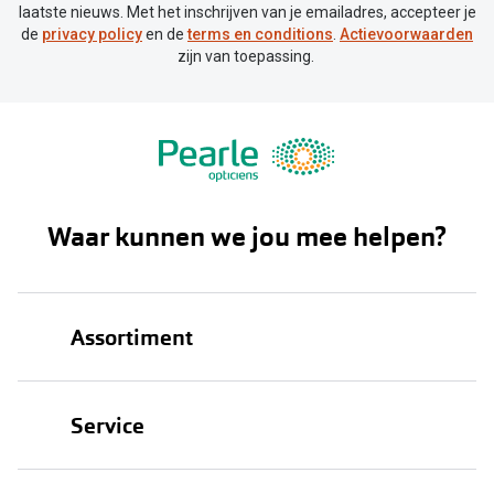
Bausch +
laatste nieuws. Met het inschrijven van je emailadres, accepteer je
de
privacy policy
en de
terms en conditions
.
Actievoorwaarden
Ray-Ban
Biofinity
zijn van toepassing.
Gucci
Dailies
Seen
Proclear
Vogue
Alle lenz
Michael Kors
Waar kunnen we jou mee helpen?
Online h
Ralph Lauren
Doe de tes
Burberry
Contactle
Assortiment
Oakley
Contact le
Brillen
Alle brillen merken
Eerste ke
Service
Zonnebrillen
Online hulp & advies
Lenzen op
Oogmeting
Contactlenzen