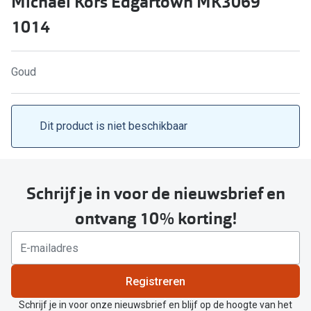
Michael Kors Edgartown MK3069
Computerbril
1014
Lenzen di
Brilabonnementen
Acties
Pearle Bril Plan
Goud
Lenzenabo
Pearle Bril Plan Kids+
Pakketkort
Acties
Dit product is niet beschikbaar
Probeer co
20% korting op een complete bril!
Bekijk all
3 voor 1: koop, krijg en geef een bril
Schrijf je in voor de nieuwsbrief en
Merken
Bekijk alle brillenacties
ontvang 10% korting!
iWear
Uitgelicht
Acuvue
Nieuwe collectie
Registreren
Air Optix
Schrijf je in voor onze nieuwsbrief en blijf op de hoogte van het
Merken