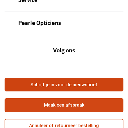
Service
Zonnebrillen
Oogmeting
Contactlenzen
Pearle Opticiens
Garanties
Onze merken
Over Pearle
Lenzenabonnement
Onze acties
Volg ons
Contact
Webshop
FAQ
Annuleer of retourneer een bestelling
Vacatures
Hier de overeenkomst ontbinden
Schrijf je in voor de nieuwsbrief
Beste winkelketen
Maak een afspraak
Annuleer of retourneer bestelling