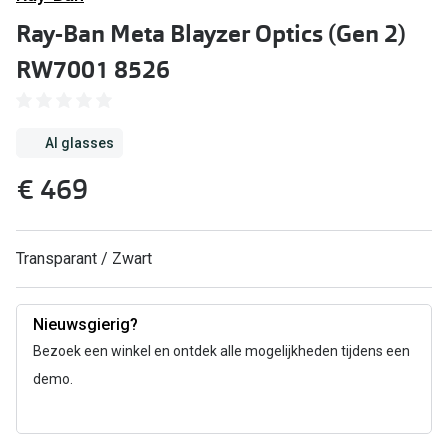
Computerbril
Ray-Ban Meta Blayzer Optics (Gen 2)
Lenzen di
Brilabonnementen
RW7001 8526
Acties
Pearle Bril Plan
Lenzenabo
Pearle Bril Plan Kids+
AI glasses
Pakketkort
€ 469
Acties
Probeer co
20% korting op een complete bril!
Bekijk all
Transparant / Zwart
3 voor 1: koop, krijg en geef een bril
Merken
Bekijk alle brillenacties
Nieuwsgierig?
iWear
Bezoek een winkel en ontdek alle mogelijkheden tijdens een
Uitgelicht
Acuvue
demo.
Nieuwe collectie
Air Optix
Merken