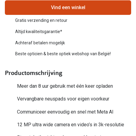
Bausch +
Vind een winkel
Ray-Ban
Biofinity
Gratis verzending en retour
Gucci
Dailies
Altijd kwaliteitsgarantie*
Seen
Proclear
Achteraf betalen mogelijk
Vogue
Alle lenz
Beste opticien & beste optiek webshop van België!
Michael Kors
Online h
Productomschrijving
Ralph Lauren
Doe de tes
Burberry
Meer dan 8 uur gebruik met één keer opladen
Contactle
Oakley
Vervangbare neuspads voor eigen voorkeur
Contact le
Alle brillen merken
Communiceer eenvoudig en snel met Meta AI
Eerste ke
Online hulp & advies
12 MP ultra wide camera en video’s in 3k-resolutie
Lenzen op