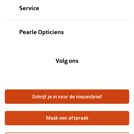
Brillen
Service
Zonnebrillen
Oogmeting
Contactlenzen
Pearle Opticiens
Garanties
Onze merken
Over Pearle
Lenzenabonnement
Onze acties
Volg ons
Contact
Webshop
FAQ
Annuleer of retourneer een bestelling
Vacatures
Hier de overeenkomst ontbinden
Schrijf je in voor de nieuwsbrief
Beste winkelketen
Maak een afspraak