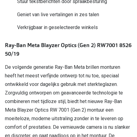
Bril online kopen in maar 4 stappen
Stuur tekstberichten door spraakbesturing
Alles over
Soorten brillenglazen
Geniet van live vertalingen in zes talen
Bril online passen
Verkrijgbaar in geselecteerde winkels
Meekleurende glazen
Ray-Ban Meta Blayzer Optics (Gen 2) RW7001 8526
Nachtbril
50/19
Alles over brillen
De volgende generatie Ray-Ban Meta brillen monturen
heeft het meest verfijnde ontwerp tot nu toe, speciaal
ontwikkeld voor dagelijks gebruik met sterkteglazen.
Zorgvuldig ontworpen om geavanceerde technologie te
combineren met tijdloze stijl, biedt het nieuwe Ray-Ban
Meta Blayzer Optics RW 7001 (Gen 2) montuur een
moeiteloze, moderne uitstraling zonder in te leveren op
comfort of prestaties. De vernieuwde camera is nu slanker
en discreter, en gaat naadloos op in het montuur. De