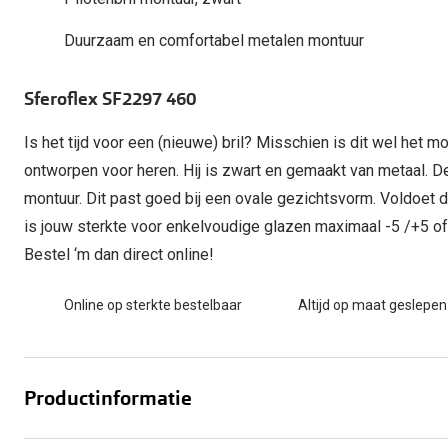
Computerbril
Autobril
Vermoeide ogen
Gebruiksaanwijzingen
Nieuwe collectie
3 voor 1: koop, krijg en geef
Duurzaam en comfortabel metalen montuur
Lenzen direct herbestellen
Overzetzonnebril
Rode ogen
Glasses for Congo
Alle oogklachten
Alle actievoorwaarden
Sferoflex SF2297 460
Is het tijd voor een (nieuwe) bril? Misschien is dit wel het mo
ontworpen voor heren. Hij is zwart en gemaakt van metaal. D
montuur. Dit past goed bij een ovale gezichtsvorm. Voldoet
is jouw sterkte voor enkelvoudige glazen maximaal -5 /+5 o
Bestel ‘m dan direct online!
Online op sterkte bestelbaar
Altijd op maat geslepen
Productinformatie