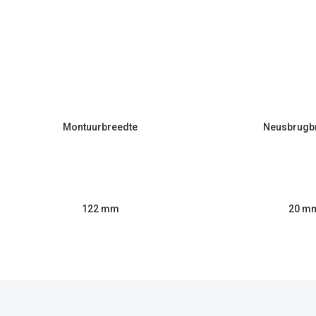
Montuurbreedte
Neusbrugb
122 mm
20 m