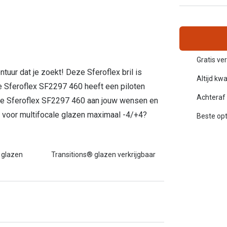
Alle zonnebrillen merken
20-20-2 regel
Blog
Gratis ve
ntuur dat je zoekt! Deze Sferoflex bril is
Altijd kwa
e Sferoflex SF2297 460 heeft een piloten
Achteraf 
 de Sferoflex SF2297 460 aan jouw wensen en
f voor multifocale glazen maximaal -4/+4?
Beste opt
 glazen
Transitions® glazen verkrijgbaar