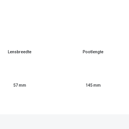
Lensbreedte
Pootlengte
57 mm
145 mm