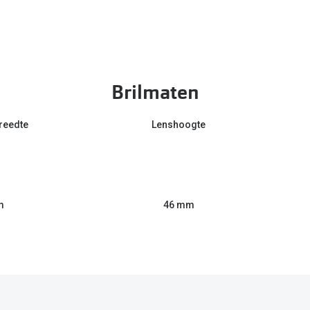
Brilmaten
reedte
Lenshoogte
m
46 mm