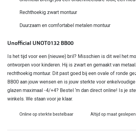
Computerbril
Autobril
Vermoeide ogen
Gebruiksaanwijzingen
Nieuwe collectie
3 voor 1: koop, krijg en geef
Rechthoekig zwart montuur
Lenzen direct herbestellen
Overzetzonnebril
Rode ogen
Glasses for Congo
Duurzaam en comfortabel metalen montuur
Alle oogklachten
Alle actievoorwaarden
Unofficial UNOT0132 BB00
Is het tijd voor een (nieuwe) bril? Misschien is dit wel het mo
ontworpen voor kinderen. Hij is zwart en gemaakt van metaa
rechthoekig montuur. Dit past goed bij een ovale of ronde g
BB00 aan jouw wensen en is jouw sterkte voor enkelvoudige 
glazen maximaal -4/+4? Bestel ‘m dan direct online! Is je s
winkels. We staan voor je klaar.
Online op sterkte bestelbaar
Altijd op maat geslepen