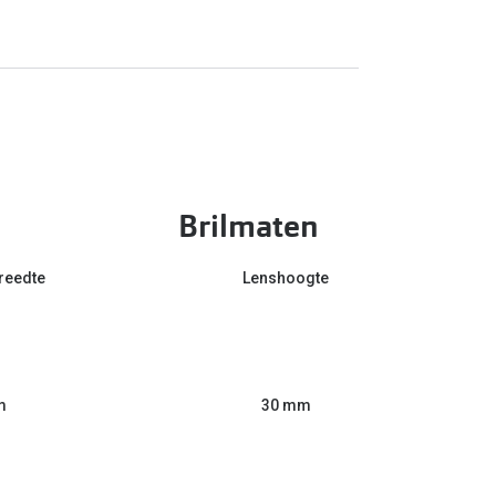
Brilmaten
reedte
Lenshoogte
m
30 mm