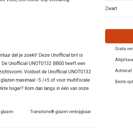
Alle zonnebrillen merken
Zwart
20-20-2 regel
Blog
Gratis ve
ntuur dat je zoekt! Deze Unofficial bril is
Altijd kwa
l. De Unofficial UNOT0132 BB00 heeft een
Achteraf 
ezichtsvorm. Voldoet de Unofficial UNOT0132
glazen maximaal -5 /+5 of voor multifocale
Beste opt
terkte hoger? Kom dan langs in één van onze
 glazen
Transitions® glazen verkrijgbaar