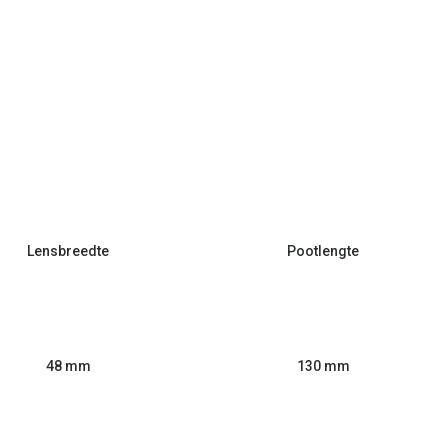
Lensbreedte
Pootlengte
48 mm
130 mm