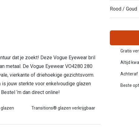
Alle zonnebrillen merken
Rood / Goud
20-20-2 regel
Blog
Gratis ve
montuur dat je zoekt! Deze Vogue Eyewear bril
Altijd kwa
 van metaal. De Vogue Eyewear VO4280 280
Achteraf 
vale, vierkante of driehoekige gezichtsvorm.
s jouw sterkte voor enkelvoudige glazen
Beste opt
Bestel ‘m dan direct online!
 glazen
Transitions® glazen verkrijgbaar