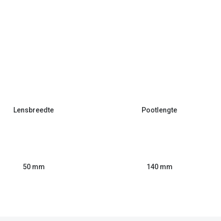
Lensbreedte
Pootlengte
50 mm
140 mm