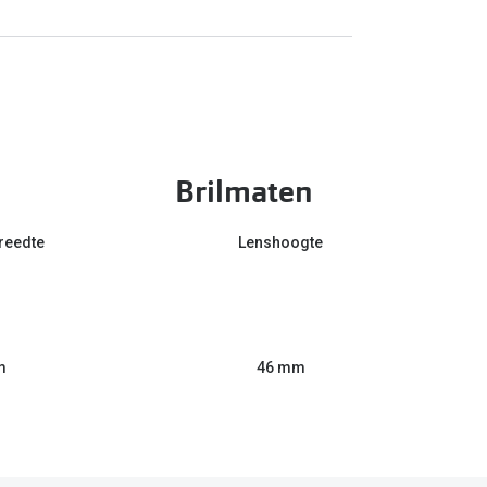
Brilmaten
reedte
Lenshoogte
m
46 mm