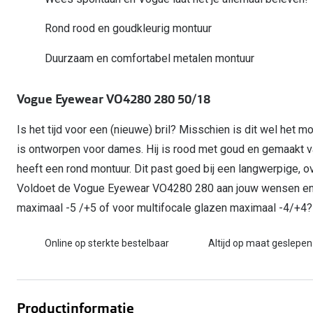
Computerbril
Autobril
Vermoeide ogen
Gebruiksaanwijzingen
Nieuwe collectie
3 voor 1: koop, krijg en geef
Rond rood en goudkleurig montuur
Lenzen direct herbestellen
Overzetzonnebril
Rode ogen
Glasses for Congo
Duurzaam en comfortabel metalen montuur
Alle oogklachten
Alle actievoorwaarden
Vogue Eyewear VO4280 280 50/18
Is het tijd voor een (nieuwe) bril? Misschien is dit wel het 
is ontworpen voor dames. Hij is rood met goud en gemaakt
heeft een rond montuur. Dit past goed bij een langwerpige, o
Voldoet de Vogue Eyewear VO4280 280 aan jouw wensen en i
maximaal -5 /+5 of voor multifocale glazen maximaal -4/+4? 
Online op sterkte bestelbaar
Altijd op maat geslepen
Productinformatie