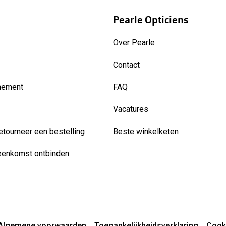
Pearle Opticiens
Over Pearle
Contact
nement
FAQ
Vacatures
etourneer een bestelling
Beste winkelketen
eenkomst ontbinden
Algemene voorwaarden
Toegankelijkheidsverklaring
Cook