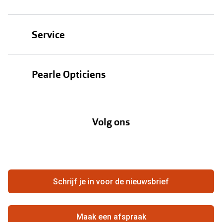
Brillen
Service
Zonnebrillen
Oogmeting
Contactlenzen
Pearle Opticiens
Garanties
Onze merken
Over Pearle
Lenzenabonnement
Onze acties
Volg ons
Contact
Webshop
FAQ
Annuleer of retourneer een bestelling
Vacatures
Hier de overeenkomst ontbinden
Schrijf je in voor de nieuwsbrief
Beste winkelketen
Maak een afspraak