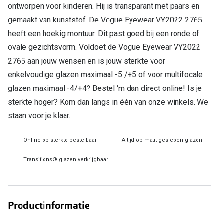
Bril online kopen in maar 4 stappen
Alles over
ontworpen voor kinderen. Hij is transparant met paars en
gemaakt van kunststof. De Vogue Eyewear VY2022 2765
Soorten brillenglazen
heeft een hoekig montuur. Dit past goed bij een ronde of
Bril online passen
ovale gezichtsvorm. Voldoet de Vogue Eyewear VY2022
2765 aan jouw wensen en is jouw sterkte voor
Meekleurende glazen
enkelvoudige glazen maximaal -5 /+5 of voor multifocale
Nachtbril
glazen maximaal -4/+4? Bestel ‘m dan direct online! Is je
Alles over brillen
sterkte hoger? Kom dan langs in één van onze winkels. We
staan voor je klaar.
Online op sterkte bestelbaar
Altijd op maat geslepen glazen
Transitions® glazen verkrijgbaar
Productinformatie