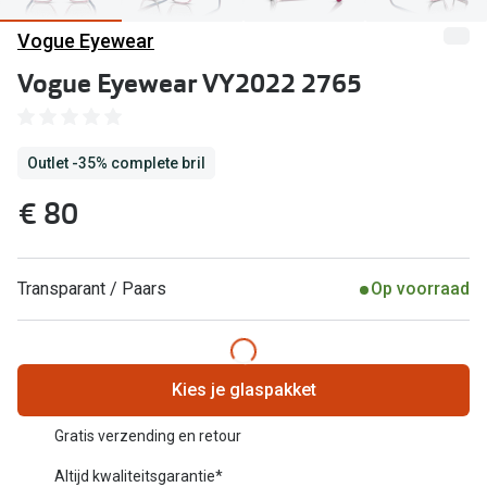
Computerbril
Vogue Eyewear
Lenzen di
Brilabonnementen
Vogue Eyewear VY2022 2765
Acties
Pearle Bril Plan
Lenzenabo
Pearle Bril Plan Kids+
Outlet -35% complete bril
Pakketkort
Acties
€ 80
Probeer co
20% korting op een complete bril!
Bekijk all
3 voor 1: koop, krijg en geef een bril
Transparant / Paars
Op voorraad
Merken
Bekijk alle brillenacties
iWear
Uitgelicht
Kies je glaspakket
Acuvue
Nieuwe collectie
Gratis verzending en retour
Air Optix
Altijd kwaliteitsgarantie*
Merken