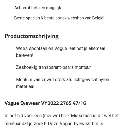
Bausch +
Achteraf betalen mogelijk
Ray-Ban
Biofinity
Beste opticien & beste optiek webshop van België!
Gucci
Dailies
Seen
Productomschrijving
Proclear
Vogue
Alle lenz
Wees spontaan en Vogue laat het je allemaal
beleven!
Michael Kors
Online h
Zeshoekig transparant-paars montuur
Ralph Lauren
Doe de tes
Montuur van zowel sterk als lichtgewicht nylon
Burberry
Contactle
materiaal
Oakley
Contact le
Vogue Eyewear VY2022 2765 47/16
Alle brillen merken
Eerste ke
Is het tijd voor een (nieuwe) bril? Misschien is dit wel het
Online hulp & advies
Lenzen op
montuur dat je zoekt! Deze Vogue Eyewear bril is