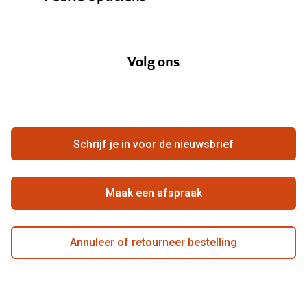
Garanties
Onze merken
Over Pearle
Lenzenabonnement
Onze acties
Volg ons
Contact
Webshop
FAQ
Annuleer of retourneer een bestelling
Vacatures
Hier de overeenkomst ontbinden
Schrijf je in voor de nieuwsbrief
Beste winkelketen
Maak een afspraak
Annuleer of retourneer bestelling