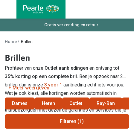
Ga
direct
naar
Alle brillen
Gratis verzending en retour
Alle cont
de
Damesbrillen
Maandlen
inhoud
Home
Brillen
Herenbrillen
Daglenze
Brillen
Kinderbrillen
Multifocal
Profiteer van onze
Outlet aanbiedingen
en ontvang
tot
Torische 
Soorten brillen
35% korting op een complete bril.
Ben je opzoek naar 2
Kleurlenz
brillen dan is onze
3 voor 1
aanbieding echt iets voor jou.
Bril op sterkte
+ Meer weergeven
Wat je ook kiest, alle kortingen worden automatisch in
Harde len
Multifocale bril
verrekend in je winkelmandje. Natuurlijk altijd gratis
Dames
Heren
Outlet
Ray-Ban
S
Nachtlenz
thuisbezorgden met dezelfde garanties en services die je
Blauw-violet licht filter bril
in onze winkel kent.
Lenzenvlo
Filteren (1)
Kant en klare leesbrillen
Lenzenab