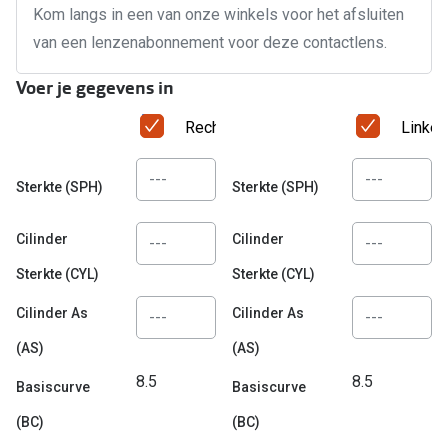
Bausch +
Kom langs in een van onze winkels voor het afsluiten
Ray-Ban
van een lenzenabonnement voor deze contactlens.
Biofinity
Gucci
Dailies
Voer je gegevens in
Seen
Proclear
Rechteroog
Linker
Vogue
Alle lenz
Sterkte (SPH)
Sterkte (SPH)
Michael Kors
Online h
Cilinder
Cilinder
Ralph Lauren
Doe de tes
Sterkte (CYL)
Sterkte (CYL)
Burberry
Contactle
Cilinder As
Cilinder As
Oakley
Contact le
(AS)
(AS)
Alle brillen merken
Eerste ke
8.5
8.5
Basiscurve
Basiscurve
Online hulp & advies
Lenzen op
(BC)
(BC)