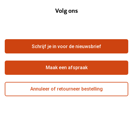
Lenzenabonnement
Onze acties
Volg ons
Contact
Webshop
FAQ
Annuleer of retourneer een bestelling
Vacatures
Hier de overeenkomst ontbinden
Schrijf je in voor de nieuwsbrief
Beste winkelketen
Maak een afspraak
Annuleer of retourneer bestelling