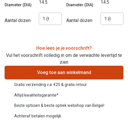
Bril online kopen in maar 4 stappen
14.5
14.5
Alles over
Diameter (DIA)
Diameter (DIA)
Soorten brillenglazen
Aantal dozen
Aantal dozen
Bril online passen
Meekleurende glazen
Nachtbril
Hoe lees je je voorschrift?
Vul het voorschrift volledig in om de verwachte levertijd te
Alles over brillen
zien
Voeg toe aan winkelmand
Gratis verzending v.a. €25 & gratis retour
Altijd kwaliteitsgarantie*
Beste opticien & beste optiek webshop van België!
Achteraf betalen mogelijk