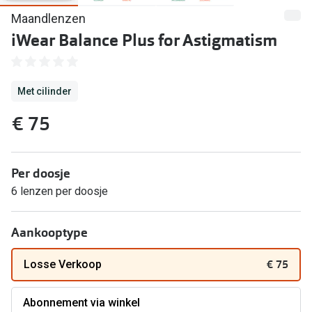
Computerbril
Maandlenzen
Lenzen di
Brilabonnementen
iWear Balance Plus for Astigmatism
Acties
Pearle Bril Plan
Lenzenabo
Met cilinder
Pearle Bril Plan Kids+
Pakketkort
€ 75
Acties
Probeer co
20% korting op een complete bril!
Bekijk all
Per doosje
3 voor 1: koop, krijg en geef een bril
6 lenzen per doosje
Merken
Bekijk alle brillenacties
Aankooptype
iWear
Uitgelicht
Acuvue
€ 75
Losse Verkoop
Nieuwe collectie
Air Optix
Abonnement via winkel
Merken