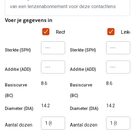
Bausch +
van een lenzenabonnement voor deze contactlens.
Ray-Ban
Biofinity
Voer je gegevens in
Gucci
Dailies
Rechteroog
Linker
Seen
Proclear
Vogue
Alle lenz
Sterkte (SPH)
Sterkte (SPH)
Michael Kors
Online h
Additie (ADD)
Additie (ADD)
Ralph Lauren
Doe de tes
8.6
8.6
Burberry
Basiscurve
Basiscurve
Contactle
(BC)
(BC)
Oakley
Contact le
14.2
14.2
Alle brillen merken
Diameter (DIA)
Diameter (DIA)
Eerste ke
Online hulp & advies
Aantal dozen
Aantal dozen
Lenzen op