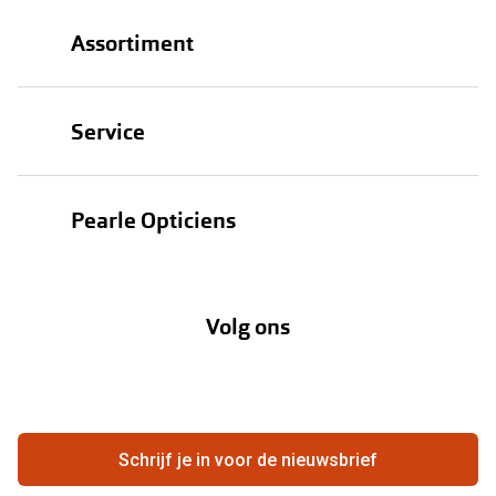
Assortiment
Brillen
Service
Zonnebrillen
Oogmeting
Contactlenzen
Pearle Opticiens
Garanties
Onze merken
Over Pearle
Lenzenabonnement
Onze acties
Volg ons
Contact
Webshop
FAQ
Annuleer of retourneer een bestelling
Vacatures
Hier de overeenkomst ontbinden
Schrijf je in voor de nieuwsbrief
Beste winkelketen