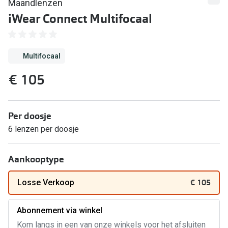
Computerbril
Maandlenzen
iWear Connect Multifocaal
Lenzen di
Brilabonnementen
Acties
Pearle Bril Plan
Multifocaal
Lenzenabo
Pearle Bril Plan Kids+
€ 105
Pakketkort
Acties
Probeer co
20% korting op een complete bril!
Per doosje
Bekijk all
6 lenzen per doosje
3 voor 1: koop, krijg en geef een bril
Merken
Bekijk alle brillenacties
Aankooptype
iWear
Uitgelicht
€ 105
Losse Verkoop
Acuvue
Nieuwe collectie
Air Optix
Abonnement via winkel
Kom langs in een van onze winkels voor het afsluiten
Merken