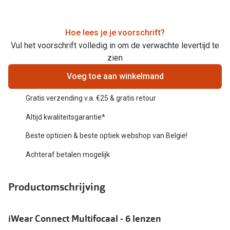
Bril online kopen in maar 4 stappen
Alles over
Soorten brillenglazen
Hoe lees je je voorschrift?
Bril online passen
Vul het voorschrift volledig in om de verwachte levertijd te
zien
Meekleurende glazen
Voeg toe aan winkelmand
Nachtbril
Gratis verzending v.a. €25 & gratis retour
Alles over brillen
Altijd kwaliteitsgarantie*
Beste opticien & beste optiek webshop van België!
Achteraf betalen mogelijk
Productomschrijving
iWear Connect Multifocaal - 6 lenzen