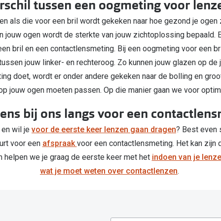
erschil tussen een oogmeting voor lenze
n als die voor een bril wordt gekeken naar hoe gezond je ogen z
 in jouw ogen wordt de sterkte van jouw zichtoplossing bepaald. Er
n bril en een contactlensmeting. Bij een oogmeting voor een br
d tussen jouw linker- en rechteroog. Zo kunnen jouw glazen op de 
ng doet, wordt er onder andere gekeken naar de bolling en groott
op jouw ogen moeten passen. Op die manier gaan we voor optima
ns bij ons langs voor een contactlen
 en wil je
voor de eerste keer lenzen gaan dragen
? Best even 
uurt voor een
afspraak
voor een contactlensmeting. Het kan zijn 
 helpen we je graag de eerste keer met het
indoen van je lenz
wat je moet weten over contactlenzen
.