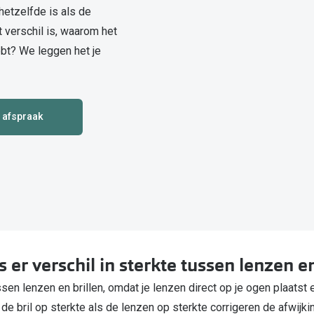
 hetzelfde is als de
Alle zonnebrillen merken
 verschil is, waarom het
20-20-2 regel
bt? We leggen het je
Blog
 afspraak
 er verschil in sterkte tussen lenzen en
ussen lenzen en brillen, omdat je lenzen direct op je ogen plaatst
e bril op sterkte als de lenzen op sterkte corrigeren de afwijkin