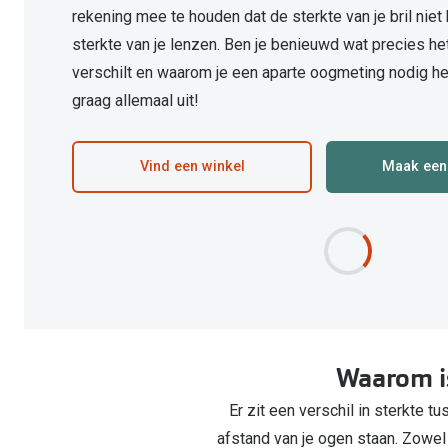
rekening mee te houden dat de sterkte van je bril niet
Computerbril
Autobril
Vermoeide ogen
Gebruiksaanwijzingen
Nieuwe collectie
3 voor 1: koop, krijg en geef
sterkte van je lenzen. Ben je benieuwd wat precies het
Lenzen direct herbestellen
Overzetzonnebril
Rode ogen
Glasses for Congo
verschilt en waarom je een aparte oogmeting nodig he
Alle oogklachten
Alle actievoorwaarden
graag allemaal uit!
Vind een winkel
Maak een
Waarom is
Er zit een verschil in sterkte t
afstand van je ogen staan. Zowel d