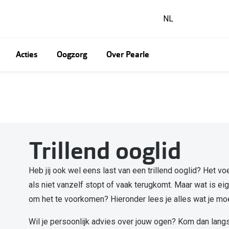
NL
Acties
Oogzorg
Over Pearle
Zakelijk
t: één maand gratis!
en complete zonnebril!
Bijziend (myopie)
Affiliate programma
Ray-Ban
iWear
Ray-Ban
ids+
t 10% korting
ijg en geef
Verziend (hypermetropie)
Influencer programma
Gucci
Acuvue
Gucci
nzen gratis!
rillenacties
Astigmatisme
Seen
Air Optix
Burberry
Trillend ooglid
acties
Nachtblindheid
Vogue
Bausch + Lomb
Michael Kors
Daltonisme (kleurenblindheid)
Michael Kors
Biofinity
Polaroid
n complete bril!
Online bril kopen in maar 4 stappen
Heb jij ook wel eens last van een trillend ooglid? Het vo
Glaucoom
Ralph Lauren
Dailies
Oakley
ijg en geef een bril
dition
Verzenden
als niet vanzelf stopt of vaak terugkomt. Maar wat is ei
Cataract (staar)
Burberry
Proclear
Emporio Armani
acties
Retourneren
om het te voorkomen? Hieronder lees je alles wat je moe
Lui oog (amblyopie)
Oakley
Alle lenzen merken
Versace
len
Inloggen in mijn account
Wil je persoonlijk advies over jouw ogen? Kom dan langs
Alle brillen merken
Unofficial