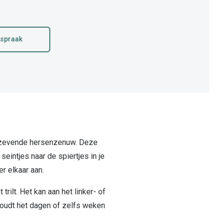
fspraak
de zevende hersenzenuw. Deze
intjes naar de spiertjes in je
er elkaar aan.
rilt. Het kan aan het linker- of
houdt het dagen of zelfs weken