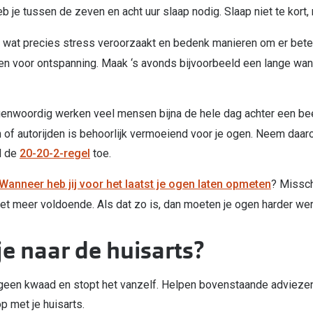
eb je tussen de zeven en acht uur slaap nodig. Slaap niet te kort,
rt wat precies stress veroorzaakt en bedenk manieren om er bet
en voor ontspanning. Maak ‘s avonds bijvoorbeeld een lange wand
genwoordig werken veel mensen bijna de hele dag achter een bee
n of autorijden is behoorlijk vermoeiend voor je ogen. Neem daa
d de
20-20-2-regel
toe.
Wanneer heb jij voor het laatst je ogen laten opmeten
? Missch
 niet meer voldoende. Als dat zo is, dan moeten je ogen harder we
e naar de huisarts?
id geen kwaad en stopt het vanzelf. Helpen bovenstaande adviezen n
p met je huisarts.