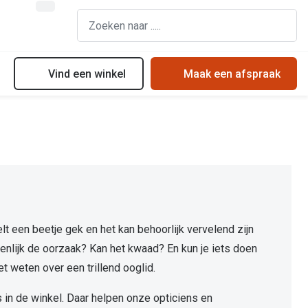
Vind een winkel
Maak een afspraak
Bril online kopen in maar 4 stappen
Doe de test: vind lenzen die bij jou passen
Soorten zonnebrillenglazen
Soorten brillenglazen
Contactlenscontrole
Hoe kies je een goede zonnebril?
Bril online passen
Contact lens center
Zonnebrillen online passen
Meekleurende glazen
Eerste keer lenzen
Zonnebrillentrends
Nachtbril
Lenzen op maat
Meekleurende glazen
elt een beetje gek en het kan behoorlijk vervelend zijn
Alles over brillen
Alles over lenzen
genlijk de oorzaak? Kan het kwaad? En kun je iets doen
t weten over een trillend ooglid.
 in de winkel. Daar helpen onze opticiens en