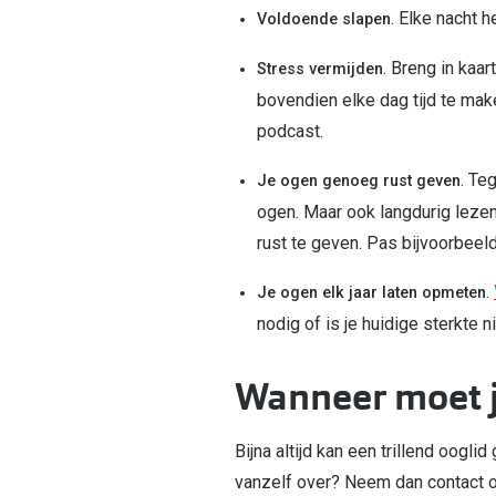
. Elke nacht h
Voldoende slapen
. Breng in kaa
Stress vermijden
bovendien elke dag tijd te mak
podcast.
. Te
Je ogen genoeg rust geven
ogen. Maar ook langdurig leze
rust te geven. Pas bijvoorbeel
.
Je ogen elk jaar laten opmeten
nodig of is je huidige sterkte
Wanneer moet j
Bijna altijd kan een trillend oogl
vanzelf over? Neem dan contact o