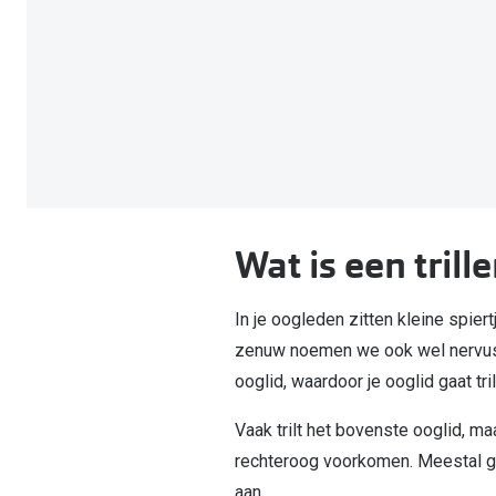
Computerbril
Autobril
Vermoeide ogen
Gebruiksaanwijzingen
Nieuwe collectie
3 voor 1: koop, krijg en geef
Lenzen direct herbestellen
Overzetzonnebril
Rode ogen
Glasses for Congo
Alle oogklachten
Alle actievoorwaarden
Wat is een trill
In je oogleden zitten kleine spi
zenuw noemen we ook wel nervus f
ooglid, waardoor je ooglid gaat tr
Vaak trilt het bovenste ooglid, ma
rechteroog voorkomen. Meestal ga
aan.