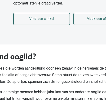
optometristen je graag verder.
Alle zonnebrillen merken
20-20-2 regel
Vind een winkel
Maak een a
Blog
end ooglid?
ertjes die worden aangestuurd door een zenuw in de hersenen: 
acialis of aangezichtszenuw. Soms stuurt deze zenuw te veel se
illen. De spiertjes spannen zich dan ongecontroleerd en snel acht
ar sommige mensen hebben juist last van het onderste ooglid dat t
at het trillen vanzelf weer over na enkele minuten, maar soms 