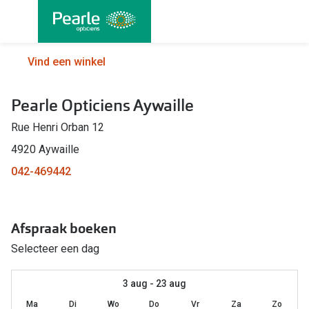
Ga
direct
naar
Alle brillen
Alle cont
Vind een winkel
de
Damesbrillen
Maandlen
inhoud
Pearle Opticiens Aywaille
Herenbrillen
Daglenze
Rue Henri Orban 12
Kinderbrillen
Multifocal
4920 Aywaille
Torische 
Soorten brillen
042-469442
Kleurlenz
Bril op sterkte
Harde len
Afspraak boeken
Multifocale bril
Nachtlenz
Selecteer een dag
Blauw-violet licht filter bril
Lenzenvlo
Kant en klare leesbrillen
3 aug - 23 aug
Lenzenab
Ma
Di
Wo
Do
Vr
Za
Zo