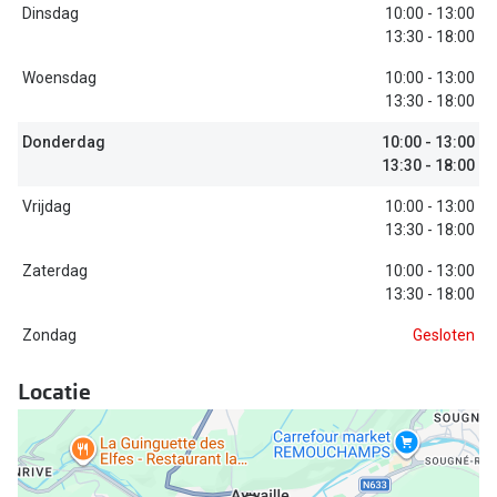
Bausch +
Dinsdag
10:00 - 13:00
13:30 - 18:00
Ray-Ban
Biofinity
Woensdag
10:00 - 13:00
Gucci
Dailies
13:30 - 18:00
Seen
Proclear
Donderdag
10:00 - 13:00
13:30 - 18:00
Vogue
Alle lenz
Vrijdag
10:00 - 13:00
Michael Kors
13:30 - 18:00
Online h
Ralph Lauren
Zaterdag
10:00 - 13:00
Doe de tes
13:30 - 18:00
Burberry
Contactle
Zondag
Gesloten
Oakley
Contact le
Locatie
Alle brillen merken
Eerste ke
Online hulp & advies
Lenzen op