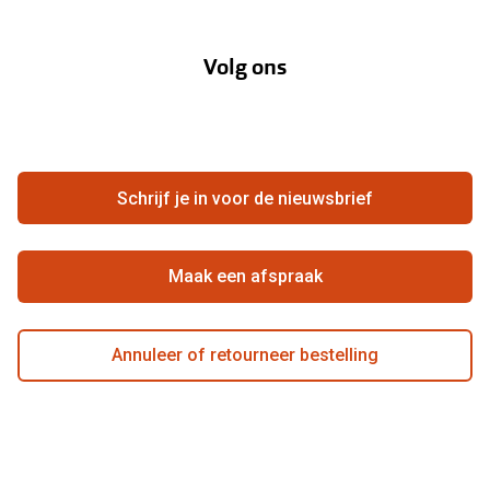
Over Pearle
Lenzenabonnement
Onze acties
Volg ons
Contact
Webshop
FAQ
Annuleer of retourneer een bestelling
Vacatures
Hier de overeenkomst ontbinden
Schrijf je in voor de nieuwsbrief
Beste winkelketen
Maak een afspraak
Annuleer of retourneer bestelling