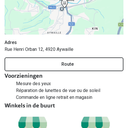
Bril online kopen in maar 4 stappen
Alles over
Soorten brillenglazen
Bril online passen
Meekleurende glazen
Adres
Nachtbril
Rue Henri Orban 12, 4920 Aywaille
Alles over brillen
Route
Voorzieningen
Mesure des yeux
Réparation de lunettes de vue ou de soleil
Commande en ligne retrait en magasin
Winkels in de buurt