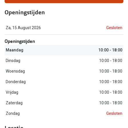
Bausch +
Openingstijden
Ray-Ban
Biofinity
Gucci
Dailies
Za, 15 August 2026
Gesloten
Seen
Proclear
Openingstijden
Vogue
Alle lenz
Maandag
10:00 - 18:00
Michael Kors
Online h
Dinsdag
10:00 - 18:00
Ralph Lauren
Woensdag
10:00 - 18:00
Doe de tes
Burberry
Donderdag
10:00 - 18:00
Contactle
Oakley
Vrijdag
10:00 - 18:00
Contact le
Alle brillen merken
Zaterdag
10:00 - 18:00
Eerste ke
Zondag
Gesloten
Online hulp & advies
Lenzen op
Locatie