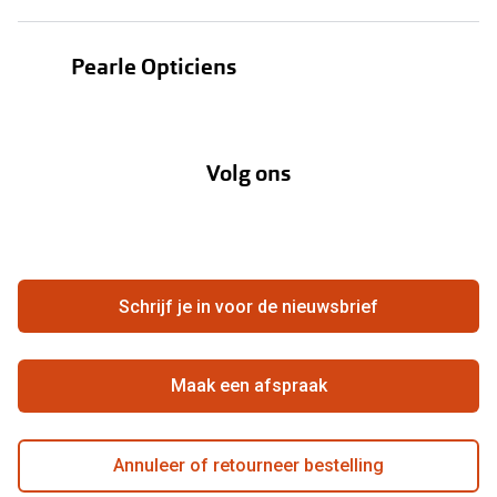
Oogmeting
Contactlenzen
Pearle Opticiens
Garanties
Onze merken
Over Pearle
Lenzenabonnement
Onze acties
Volg ons
Contact
Webshop
FAQ
Annuleer of retourneer een bestelling
Vacatures
Hier de overeenkomst ontbinden
Schrijf je in voor de nieuwsbrief
Beste winkelketen
Maak een afspraak
Annuleer of retourneer bestelling