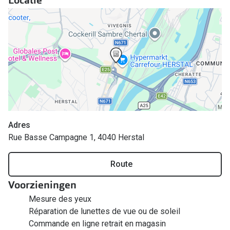
Bril online kopen in maar 4 stappen
Alles over
Soorten brillenglazen
Bril online passen
Meekleurende glazen
Nachtbril
Alles over brillen
Adres
Rue Basse Campagne 1, 4040 Herstal
Route
Voorzieningen
Mesure des yeux
Réparation de lunettes de vue ou de soleil
Commande en ligne retrait en magasin