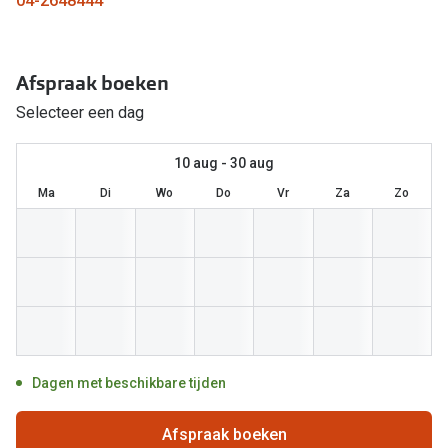
04-2648444
Computerbril
Lenzen di
Brilabonnementen
Acties
Afspraak boeken
Pearle Bril Plan
Selecteer een dag
Lenzenabo
Pearle Bril Plan Kids+
Pakketkort
10 aug - 30 aug
Acties
Ma
Di
Wo
Do
Vr
Za
Zo
Probeer co
20% korting op een complete bril!
Bekijk all
3 voor 1: koop, krijg en geef een bril
Merken
Bekijk alle brillenacties
iWear
Uitgelicht
Acuvue
Dagen met beschikbare tijden
Nieuwe collectie
Air Optix
Afspraak boeken
Merken