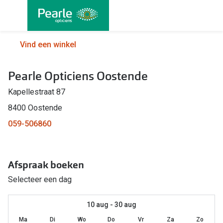
Ga
direct
naar
Alle brillen
Alle cont
Vind een winkel
de
Damesbrillen
Maandlen
inhoud
Pearle Opticiens Oostende
Herenbrillen
Daglenze
Kapellestraat 87
Kinderbrillen
Multifocal
8400 Oostende
Torische 
Soorten brillen
059-506860
Kleurlenz
Bril op sterkte
Harde len
Afspraak boeken
Multifocale bril
Nachtlenz
Selecteer een dag
Blauw-violet licht filter bril
Lenzenvlo
Kant en klare leesbrillen
10 aug - 30 aug
Lenzenab
Ma
Di
Wo
Do
Vr
Za
Zo