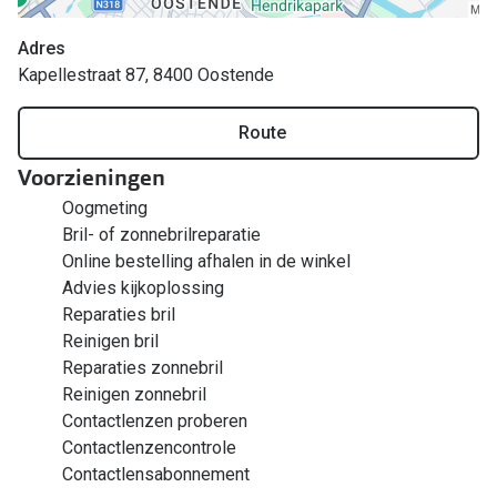
Bril online kopen in maar 4 stappen
Alles over
Adres
Soorten brillenglazen
Kapellestraat 87, 8400 Oostende
Bril online passen
Route
Meekleurende glazen
Voorzieningen
Nachtbril
Oogmeting
Alles over brillen
Bril- of zonnebrilreparatie
Online bestelling afhalen in de winkel
Advies kijkoplossing
Reparaties bril
Reinigen bril
Reparaties zonnebril
Reinigen zonnebril
Contactlenzen proberen
Contactlenzencontrole
Contactlensabonnement