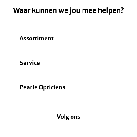
Waar kunnen we jou mee helpen?
Assortiment
Brillen
Service
Zonnebrillen
Oogmeting
Contactlenzen
Pearle Opticiens
Garanties
Onze merken
Over Pearle
Lenzenabonnement
Onze acties
Volg ons
Contact
Webshop
FAQ
Annuleer of retourneer een bestelling