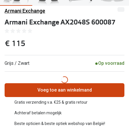
Computerbril
Armani Exchange
Lenzen di
Brilabonnementen
Armani Exchange AX2048S 600087
Acties
Pearle Bril Plan
Lenzenabo
Pearle Bril Plan Kids+
€ 115
Pakketkort
Acties
Probeer co
Grijs / Zwart
Op voorraad
20% korting op een complete bril!
Bekijk all
3 voor 1: koop, krijg en geef een bril
Merken
Bekijk alle brillenacties
Voeg toe aan winkelmand
iWear
Uitgelicht
Gratis verzending v.a. €25 & gratis retour
Acuvue
Achteraf betalen mogelijk
Nieuwe collectie
Air Optix
Beste opticien & beste optiek webshop van België!
Merken