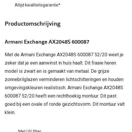
Bausch +
Altijd kwaliteitsgarantie*
Ray-Ban
Biofinity
Productomschrijving
Gucci
Dailies
Seen
Proclear
Armani Exchange AX2048S 600087
Vogue
Alle lenz
Met de Armani Exchange AX2048S 600087 52/20 weet je
Michael Kors
Online h
zeker dat je een aanwinst in huis haalt. Dit fraaie heren
Ralph Lauren
model is zwart en is gemaakt van metaal. De grijze
Doe de tes
zonnebrilglazen verminderen lichtschitteringen en houden
Burberry
Contactle
omgevingskleuren realistisch. Armani Exchange AX2048S
Oakley
600087 52/20 heeft een rechthoekig montuur. Dit past
Contact le
goed bij een ovale of ronde gezichtsvorm. Dit montuur valt
Alle brillen merken
Eerste ke
klein.
Online hulp & advies
Lenzen op
Met UV filter