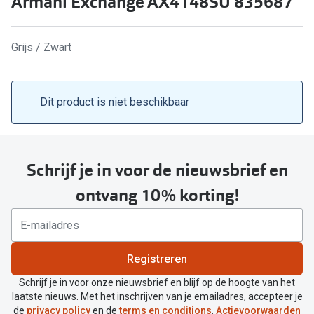
Armani Exchange AX4148SU 835687
Computerbril
Lenzen di
Brilabonnementen
Grijs / Zwart
Acties
Pearle Bril Plan
Lenzenabo
Pearle Bril Plan Kids+
Dit product is niet beschikbaar
Pakketkort
Acties
Probeer co
20% korting op een complete bril!
Schrijf je in voor de nieuwsbrief en
Bekijk all
3 voor 1: koop, krijg en geef een bril
ontvang 10% korting!
Merken
Bekijk alle brillenacties
iWear
Uitgelicht
Registreren
Acuvue
Nieuwe collectie
Schrijf je in voor onze nieuwsbrief en blijf op de hoogte van het
Air Optix
laatste nieuws. Met het inschrijven van je emailadres, accepteer je
Merken
de
privacy policy
en de
terms en conditions
.
Actievoorwaarden