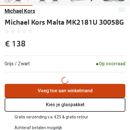
Computerbril
Michael Kors
Lenzen di
Brilabonnementen
Michael Kors Malta MK2181U 30058G
Acties
Pearle Bril Plan
Lenzenabo
Pearle Bril Plan Kids+
€ 138
Pakketkort
Acties
Probeer co
Grijs / Zwart
Op voorraad
20% korting op een complete bril!
Bekijk all
3 voor 1: koop, krijg en geef een bril
Merken
Bekijk alle brillenacties
Voeg toe aan winkelmand
iWear
Uitgelicht
Kies je glaspakket
Acuvue
Nieuwe collectie
Gratis verzending v.a. €25 & gratis retour
Air Optix
Achteraf betalen mogelijk
Merken