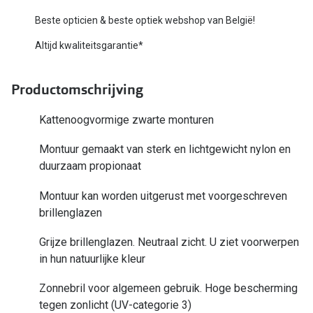
Bausch +
Beste opticien & beste optiek webshop van België!
Ray-Ban
Biofinity
Altijd kwaliteitsgarantie*
Gucci
Dailies
Seen
Productomschrijving
Proclear
Vogue
Alle lenz
Kattenoogvormige zwarte monturen
Michael Kors
Online h
Montuur gemaakt van sterk en lichtgewicht nylon en
duurzaam propionaat
Ralph Lauren
Doe de tes
Montuur kan worden uitgerust met voorgeschreven
Burberry
Contactle
brillenglazen
Oakley
Contact le
Grijze brillenglazen. Neutraal zicht. U ziet voorwerpen
Alle brillen merken
in hun natuurlijke kleur
Eerste ke
Online hulp & advies
Zonnebril voor algemeen gebruik. Hoge bescherming
Lenzen op
tegen zonlicht (UV-categorie 3)