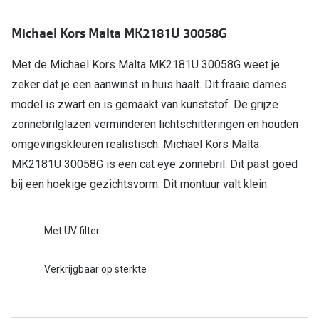
Bril online kopen in maar 4 stappen
Alles over
Soorten brillenglazen
Michael Kors Malta MK2181U 30058G
Bril online passen
Met de Michael Kors Malta MK2181U 30058G weet je
zeker dat je een aanwinst in huis haalt. Dit fraaie dames
Meekleurende glazen
model is zwart en is gemaakt van kunststof. De grijze
Nachtbril
zonnebrilglazen verminderen lichtschitteringen en houden
omgevingskleuren realistisch. Michael Kors Malta
Alles over brillen
MK2181U 30058G is een cat eye zonnebril. Dit past goed
bij een hoekige gezichtsvorm. Dit montuur valt klein.
Met UV filter
Verkrijgbaar op sterkte