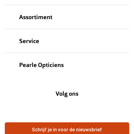
Assortiment
Brillen
Service
Zonnebrillen
Oogmeting
Contactlenzen
Pearle Opticiens
Garanties
Onze merken
Over Pearle
Lenzenabonnement
Onze acties
Volg ons
Contact
Webshop
FAQ
Annuleer of retourneer een bestelling
Vacatures
Hier de overeenkomst ontbinden
Schrijf je in voor de nieuwsbrief
Beste winkelketen