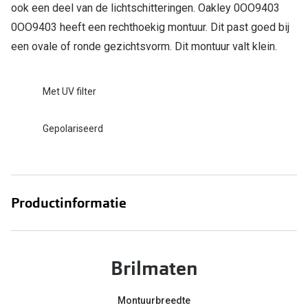
Bril online kopen in maar 4 stappen
Alles over
ook een deel van de lichtschitteringen. Oakley 0OO9403
0OO9403 heeft een rechthoekig montuur. Dit past goed bij
Soorten brillenglazen
een ovale of ronde gezichtsvorm. Dit montuur valt klein.
Bril online passen
Meekleurende glazen
Met UV filter
Nachtbril
Gepolariseerd
Alles over brillen
Productinformatie
Brilmaten
Montuurbreedte