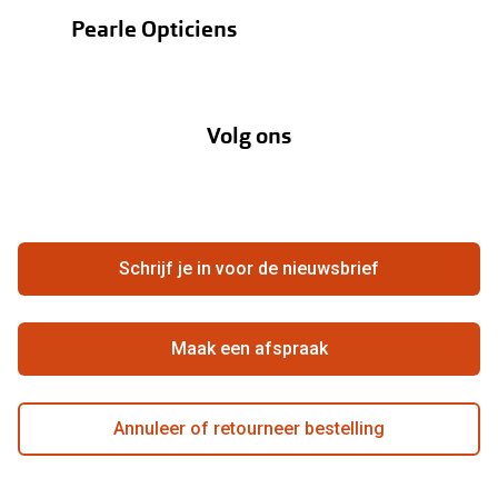
Contactlenzen
Pearle Opticiens
Garanties
Onze merken
Over Pearle
Lenzenabonnement
Onze acties
Volg ons
Contact
Webshop
FAQ
Annuleer of retourneer een bestelling
Vacatures
Hier de overeenkomst ontbinden
Schrijf je in voor de nieuwsbrief
Beste winkelketen
Maak een afspraak
Annuleer of retourneer bestelling