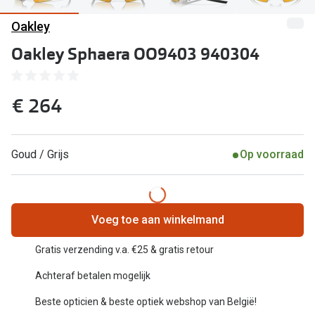
Computerbril
Oakley
Lenzen di
Brilabonnementen
Oakley Sphaera OO9403 940304
Acties
Pearle Bril Plan
Lenzenabo
Pearle Bril Plan Kids+
€ 264
Pakketkort
Acties
Probeer co
Goud / Grijs
Op voorraad
20% korting op een complete bril!
Bekijk all
3 voor 1: koop, krijg en geef een bril
Merken
Bekijk alle brillenacties
Voeg toe aan winkelmand
iWear
Uitgelicht
Gratis verzending v.a. €25 & gratis retour
Acuvue
Achteraf betalen mogelijk
Nieuwe collectie
Air Optix
Beste opticien & beste optiek webshop van België!
Merken