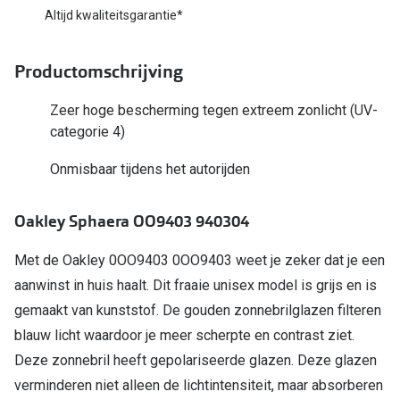
Bausch +
Altijd kwaliteitsgarantie*
Ray-Ban
Biofinity
Productomschrijving
Gucci
Dailies
Seen
Zeer hoge bescherming tegen extreem zonlicht (UV-
Proclear
categorie 4)
Vogue
Alle lenz
Onmisbaar tijdens het autorijden
Michael Kors
Online h
Ralph Lauren
Oakley Sphaera OO9403 940304
Doe de tes
Burberry
Met de Oakley 0OO9403 0OO9403 weet je zeker dat je een
Contactle
aanwinst in huis haalt. Dit fraaie unisex model is grijs en is
Oakley
Contact le
gemaakt van kunststof. De gouden zonnebrilglazen filteren
Alle brillen merken
blauw licht waardoor je meer scherpte en contrast ziet.
Eerste ke
Deze zonnebril heeft gepolariseerde glazen. Deze glazen
Online hulp & advies
Lenzen op
verminderen niet alleen de lichtintensiteit, maar absorberen