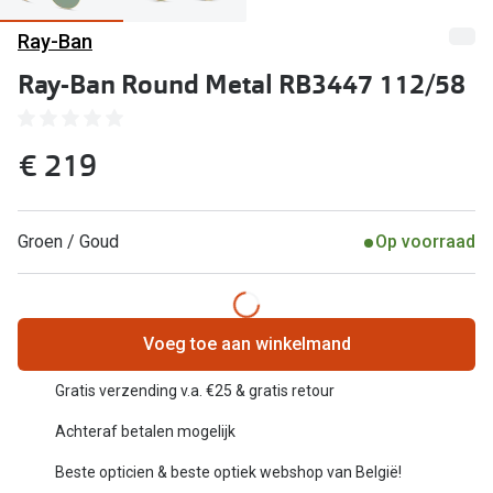
Computerbril
Ray-Ban
Lenzen di
Brilabonnementen
Ray-Ban Round Metal RB3447 112/58
Acties
Pearle Bril Plan
Lenzenabo
Pearle Bril Plan Kids+
€ 219
Pakketkort
Acties
Probeer co
Groen / Goud
Op voorraad
20% korting op een complete bril!
Bekijk all
3 voor 1: koop, krijg en geef een bril
Merken
Bekijk alle brillenacties
Voeg toe aan winkelmand
iWear
Uitgelicht
Gratis verzending v.a. €25 & gratis retour
Acuvue
Achteraf betalen mogelijk
Nieuwe collectie
Air Optix
Beste opticien & beste optiek webshop van België!
Merken