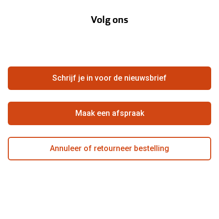
Lenzenabonnement
Onze acties
Volg ons
Contact
Webshop
FAQ
Annuleer of retourneer een bestelling
Vacatures
Hier de overeenkomst ontbinden
Schrijf je in voor de nieuwsbrief
Beste winkelketen
Maak een afspraak
Annuleer of retourneer bestelling