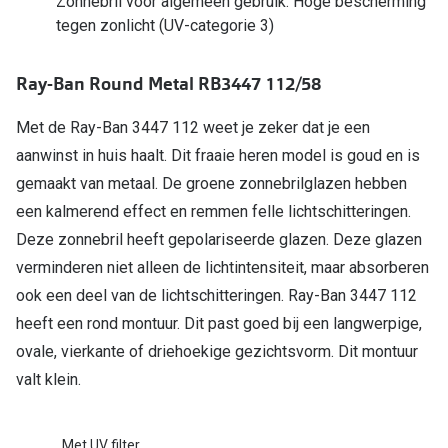
Zonnebril voor algemeen gebruik. Hoge bescherming
Bril online kopen in maar 4 stappen
Alles over
tegen zonlicht (UV-categorie 3)
Soorten brillenglazen
Ray-Ban Round Metal RB3447 112/58
Bril online passen
Meekleurende glazen
Met de Ray-Ban 3447 112 weet je zeker dat je een
aanwinst in huis haalt. Dit fraaie heren model is goud en is
Nachtbril
gemaakt van metaal. De groene zonnebrilglazen hebben
Alles over brillen
een kalmerend effect en remmen felle lichtschitteringen.
Deze zonnebril heeft gepolariseerde glazen. Deze glazen
verminderen niet alleen de lichtintensiteit, maar absorberen
ook een deel van de lichtschitteringen. Ray-Ban 3447 112
heeft een rond montuur. Dit past goed bij een langwerpige,
ovale, vierkante of driehoekige gezichtsvorm. Dit montuur
valt klein.
Met UV filter