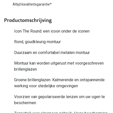
Bausch +
Altijd kwaliteitsgarantie*
Ray-Ban
Biofinity
Productomschrijving
Gucci
Dailies
Seen
Icon The Round: een icoon onder de iconen
Proclear
Vogue
Alle lenz
Rond, goudkleurig montuur
Michael Kors
Duurzaam en comfortabel metalen montuur
Online h
Ralph Lauren
Montuur kan worden uitgerust met voorgeschreven
Doe de tes
brillenglazen
Burberry
Contactle
Groene brillenglazen. Kalmerende en ontspannende
Oakley
Contact le
werking voor stedelijke omgevingen
Alle brillen merken
Eerste ke
Voorzien van gepolariseerde lenzen om uw ogen te
beschermen
Online hulp & advies
Lenzen op