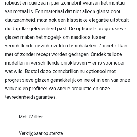
Bril online kopen in maar 4 stappen
Alles over
robuust en duurzaam paar zonnebril waarvan het montuur
van metaal is. Een materiaal dat niet alleen glanst door
Soorten brillenglazen
duurzaamheid, maar ook een klassieke elegantie uitstraalt
Bril online passen
die bij elke gelegenheid past. De optionele progressieve
glazen maken het mogelijk om naadloos tussen
Meekleurende glazen
verschillende gezichtsvelden te schakelen. Zonnebril kan
Nachtbril
met of zonder recept worden gedragen. Ontdek talloze
Alles over brillen
modellen in verschillende prijsklassen – er is voor ieder
wat wils. Bestel deze zonnebrillen nu optioneel met
progressieve glazen gemakkelijk online of in een van onze
winkels en profiteer van snelle productie en onze
tevredenheidsgaranties.
Met UV filter
Verkrijgbaar op sterkte