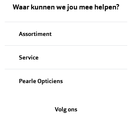
Waar kunnen we jou mee helpen?
Assortiment
Brillen
Service
Zonnebrillen
Oogmeting
Contactlenzen
Pearle Opticiens
Garanties
Onze merken
Over Pearle
Lenzenabonnement
Onze acties
Volg ons
Contact
Webshop
FAQ
Annuleer of retourneer een bestelling