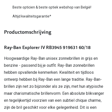
Bausch +
Beste opticien & beste optiek webshop van België!
Ray-Ban
Biofinity
Altijd kwaliteitsgarantie*
Gucci
Dailies
Seen
Productomschrijving
Proclear
Vogue
Alle lenz
Ray-Ban Explorer IV RB3945 919631 60/18
Michael Kors
Online h
Hoogwaardige Ray-Ban unisex zonnebrillen in grijs en
Ralph Lauren
Doe de tes
benzine - passend bij je outfit. Ray-Ban zonnebrillen
Burberry
hebben opvallende kenmerken. Kwaliteit en tijdloos
Contactle
ontwerp hebben bij Ray-Ban een lange traditie. Ray-Ban-
Oakley
Contact le
brillen zijn net zo bijzonder als ze zijn, met hun atypische
Alle brillen merken
maar charismatische brillenvorm. Een absolute blikvanger
Eerste ke
en tegelijkertijd voorzien van een subtiel chique charme,
Online hulp & advies
Lenzen op
zijn de bril geschikt voor elke gelegenheid. Dit is een