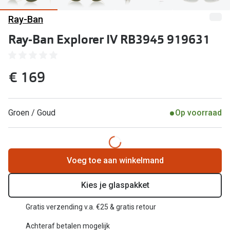
Computerbril
Ray-Ban
Lenzen di
Brilabonnementen
Ray-Ban Explorer IV RB3945 919631
Acties
Pearle Bril Plan
Lenzenabo
Pearle Bril Plan Kids+
€ 169
Pakketkort
Acties
Probeer co
Groen / Goud
Op voorraad
20% korting op een complete bril!
Bekijk all
3 voor 1: koop, krijg en geef een bril
Merken
Bekijk alle brillenacties
Voeg toe aan winkelmand
iWear
Uitgelicht
Kies je glaspakket
Acuvue
Nieuwe collectie
Gratis verzending v.a. €25 & gratis retour
Air Optix
Achteraf betalen mogelijk
Merken